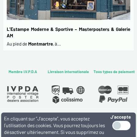
L’Estampe Moderne & Sportive – Masterposters & Galerie
AM
Au pied de
Montmartre
, à…
Membre I.V.P.D.A
Livraison internationale
Tous types de paiement
J’accepte
WWW.MASTERPOSTERS.COM
En cliquant sur ”J’accepte”, vous acceptez
By ESTAMPE MODERNE & SPORTIVE
l’utilisation des cookies. Vous pourrez toujours les
7 RUE MILTON - 16 RUE CHORON 75009 PARIS
désactiver ultérieurement. Si vous supprimez ou