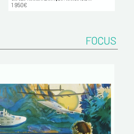
1 950€
FOCUS