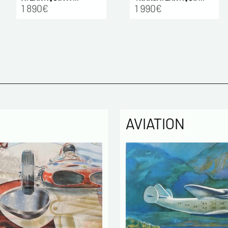
1 990€
1 890€
AVIATION