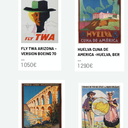
FLY TWA ARIZONA -
HUELVA CUNA DE
VERSION BOEING 70
AMERICA -HUELVA, BER
...
...
1 050€
1 290€