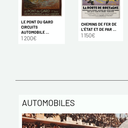
LE PONT DU GARD
CHEMINS DE FER DE
CIRCUITS
L'ÉTAT ET DE PAR ...
AUTOMOBILE ...
1 150€
1 200€
AUTOMOBILES