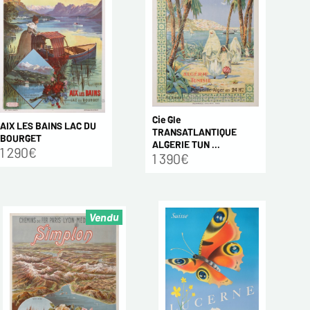
Cie Gle
AIX LES BAINS LAC DU
TRANSATLANTIQUE
BOURGET
ALGERIE TUN ...
1 290€
1 390€
Vendu