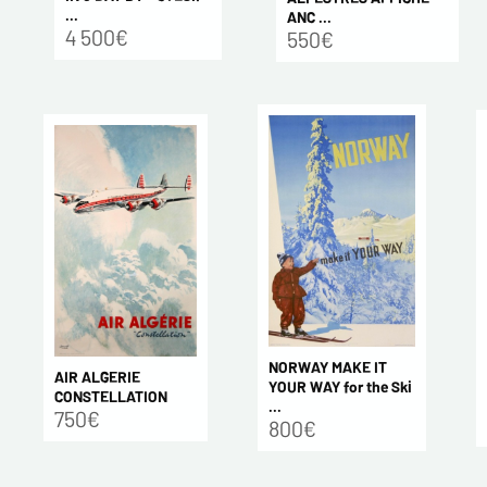
...
ANC ...
4 500€
550€
NORWAY MAKE IT
AIR ALGERIE
YOUR WAY for the Ski
CONSTELLATION
...
750€
800€