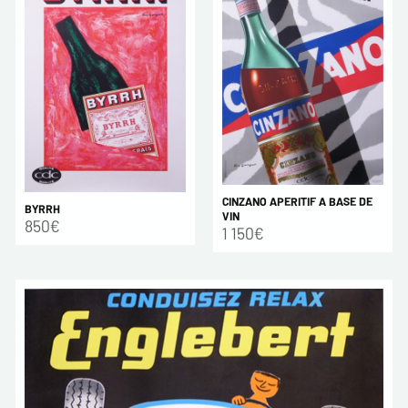
CINZANO APERITIF A BASE DE
BYRRH
VIN
850€
1 150€