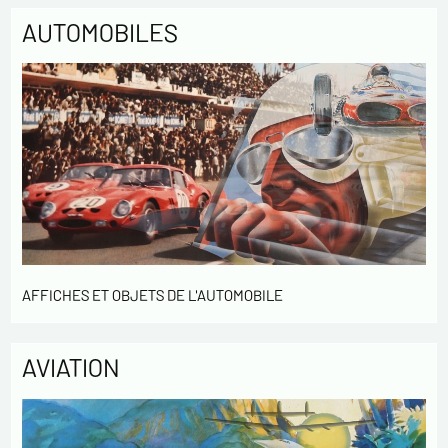
AUTOMOBILES
Politique de confidentialité :
Les informations recueillies sur ce formulaire sont
enregistrées dans un fichier informatisé par ESTAMPE
MODERNE & SPORTIVE pour la gestion des achats et la gestion
de notre clientèle. Elles sont conservées pendant 3 ans et sont
destinées au service commercial. Conformément à la loi «
informatique et libertés », vous pouvez exercer votre droit
d'accès aux données vous concernant et les faire rectifier en
nous contactant. Nous vous informons de l’existence de la
liste d'opposition au démarchage téléphonique « Bloctel »,
AFFICHES ET OBJETS DE L'AUTOMOBILE
sur laquelle vous pouvez vous inscrire ici :
https://conso.bloctel.fr/
En cochant cette case, j'accepte que les
AVIATION
informations saisies dans ce formulaire soient
utilisées pour me contacter dans le cadre de cet
échange commercial.