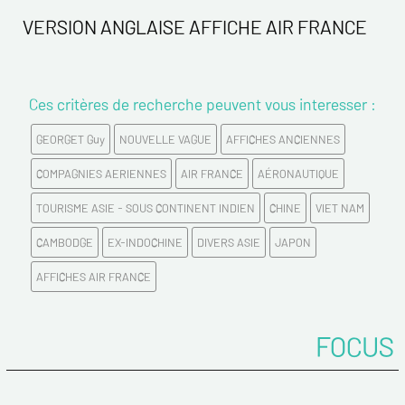
Nom*
VERSION ANGLAISE AFFICHE AIR FRANCE
Prénom*
Ces critères de recherche peuvent vous interesser :
Email*
GEORGET Guy
NOUVELLE VAGUE
AFFICHES ANCIENNES
COMPAGNIES AERIENNES
AIR FRANCE
AÉRONAUTIQUE
Confirmez votre Email*
TOURISME ASIE - SOUS CONTINENT INDIEN
CHINE
VIET NAM
CAMBODGE
EX-INDOCHINE
DIVERS ASIE
JAPON
Tél.
AFFICHES AIR FRANCE
Remarques
FOCUS