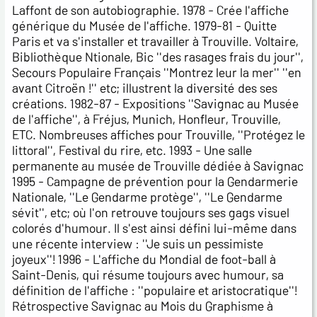
Laffont de son autobiographie. 1978 - Crée l'affiche
générique du Musée de l'affiche. 1979-81 - Quitte
Paris et va s'installer et travailler à Trouville. Voltaire,
Bibliothèque Ntionale, Bic ''des rasages frais du jour'',
Secours Populaire Français ''Montrez leur la mer'' ''en
avant Citroën !'' etc; illustrent la diversité des ses
créations. 1982-87 - Expositions ''Savignac au Musée
de l'affiche'', à Fréjus, Munich, Honfleur, Trouville,
ETC. Nombreuses affiches pour Trouville, ''Protégez le
littoral'', Festival du rire, etc. 1993 - Une salle
permanente au musée de Trouville dédiée à Savignac
1995 - Campagne de prévention pour la Gendarmerie
Nationale, ''Le Gendarme protège'', ''Le Gendarme
sévit'', etc; où l'on retrouve toujours ses gags visuel
colorés d'humour. Il s'est ainsi défini lui-même dans
une récente interview : ''Je suis un pessimiste
joyeux''! 1996 - L'affiche du Mondial de foot-ball à
Saint-Denis, qui résume toujours avec humour, sa
définition de l'affiche : ''populaire et aristocratique''!
Rétrospective Savignac au Mois du Graphisme à