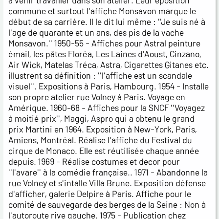
à venir travailler dans son atelier. Leur eposition
commune et surtout l'affiche Monsavon marque le
début de sa carrière. Il le dit lui même : ''Je suis né à
l'age de quarante et un ans, des pis de la vache
Monsavon.'' 1950-55 - Affiches pour Astral peinture
émail, les pâtes Floréa, Les Laines d'Aoust, Cinzano,
Air Wick, Matelas Tréca, Astra, Cigarettes Gitanes etc.
illustrent sa définition : ''l'affiche est un scandale
visuel''. Expositions à Paris, Hambourg. 1954 - Installe
son propre atelier rue Volney à Paris. Voyage en
Amérique. 1960-68 - Affiches pour la SNCF ''Voyagez
à moitié prix'', Maggi, Aspro qui a obtenu le grand
prix Martini en 1964. Exposition à New-York, Paris,
Amiens, Montréal. Réalise l'affiche du Festival du
cirque de Monaco. Elle est réutilisée chaque année
depuis. 1969 - Réalise costumes et decor pour
''l'avare'' à la comédie française.. 1971 - Abandonne la
rue Volney et s'intalle Villa Brune. Exposition défense
d'afficher, galerie Delpire à Paris. Affiche pour le
comité de sauvegarde des berges de la Seine : Non à
l'autoroute rive gauche. 1975 - Publication chez