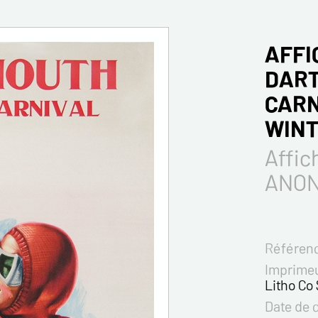
AFFI
DART
CARN
WINT
Affic
ANO
Référenc
Imprimeu
Litho Co 
Date de 