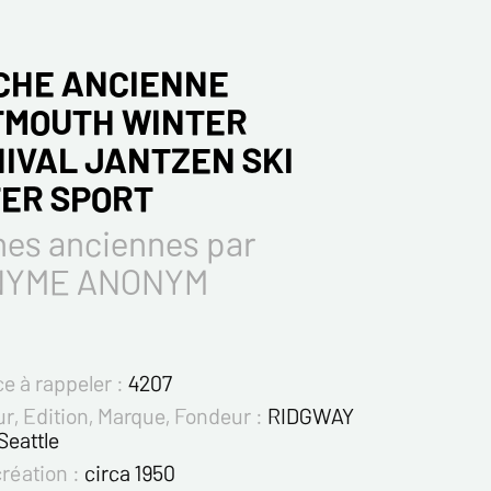
CHE ANCIENNE
MOUTH WINTER
IVAL JANTZEN SKI
ER SPORT
hes anciennes par
NYME ANONYM
e à rappeler :
4207
r, Edition, Marque, Fondeur :
RIDGWAY
Seattle
création :
circa 1950