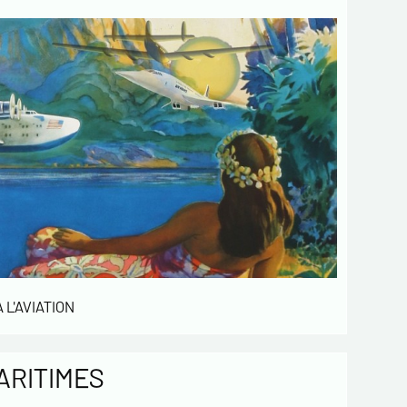
 de confidentialité :
mations recueillies sur ce formulaire sont
ées dans un fichier informatisé par ESTAMPE
 SPORTIVE pour la gestion des achats et la
e notre clientèle. Elles sont conservées pendant
sont destinées au service commercial.
ent à la loi « informatique et libertés », vous
ercer votre droit d'accès aux données vous
t et les faire rectifier en nous contactant. Nous
mons de l’existence de la liste d'opposition au
e téléphonique « Bloctel », sur laquelle vous
s inscrire ici :
https://conso.bloctel.fr/
ochant cette case, j'accepte que les
 L'AVIATION
rmations saisies dans ce formulaire soient
es pour me contacter dans le cadre de cet
e commercial.
ochant cette case, j'accepte de recevoir
ARITIMES
ettres d'information de votre part