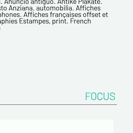
. Anuncio antiguo. Antike Plakate.
to Anziana. automobilia. Affiches
*
hones. Affiches françaises offset et
aphies Estampes, print. French
s
z votre Email*
es
FOCUS