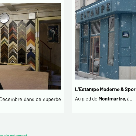
L’Estampe Moderne & Sport
Au pied de
Montmartre
, à…
t Décembre dans ce superbe
es de paiement