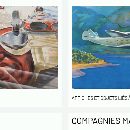
Politique
Les infor
enregistr
MODERNE &
gestion d
3 ans et 
Conformém
pouvez ex
concernan
vous infor
démarchag
pouvez vou
En c
AFFICHES ET OBJETS LIÉS À
info
utilisé
échang
En c
COMPAGNIES M
des L