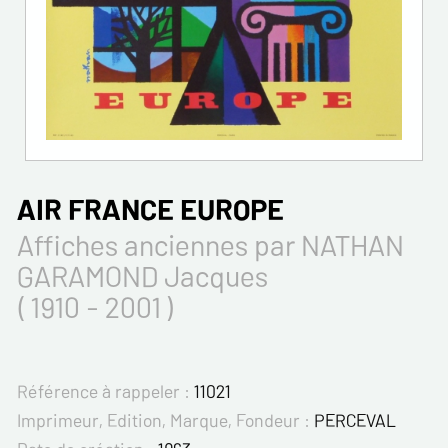
AIR FRANCE EUROPE
Affiches anciennes par NATHAN
GARAMOND Jacques
( 1910 - 2001 )
Référence à rappeler :
11021
Imprimeur, Edition, Marque, Fondeur :
PERCEVAL