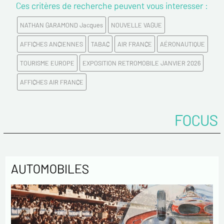
Ces critères de recherche peuvent vous interesser :
Prénom*
NATHAN GARAMOND Jacques
NOUVELLE VAGUE
Email*
AFFICHES ANCIENNES
TABAC
AIR FRANCE
AÉRONAUTIQUE
TOURISME EUROPE
EXPOSITION RETROMOBILE JANVIER 2026
Confirmez votre Email*
AFFICHES AIR FRANCE
Tél.
FOCUS
Remarques
AUTOMOBILES