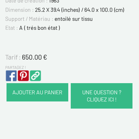
Date de création :
1963
Dimension :
25.2 X 39.4 (inches) / 64.0 x 100.0 (cm)
Support / Matériau :
entoilé sur tissu
Etat :
A ( trés bon état )
Tarif :
650.00
€
PARTAGEZ !
AJOUTER AU PANIER
UNE QUESTION ?
CLIQUEZ ICI !
VOS COORDONNÉES :
Nom*