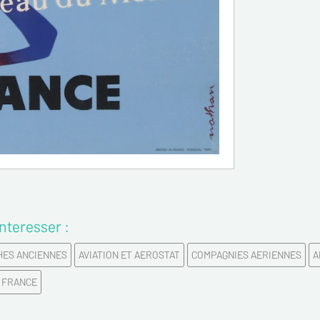
Email*
Confirme
Tél.
Remarqu
nteresser :
HES ANCIENNES
AVIATION ET AEROSTAT
COMPAGNIES AERIENNES
A
R FRANCE
Politique