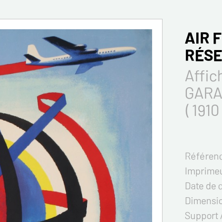
AIR 
RÉSE
Affic
GARA
( 1910
Référenc
Imprimeu
Date de 
Dimensi
Support 