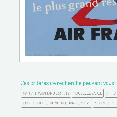
Ces critères de recherche peuvent vous i
NATHAN GARAMOND Jacques
NOUVELLE VAGUE
AFFIC
EXPOSITION RETROMOBILE JANVIER 2026
AFFICHES AI