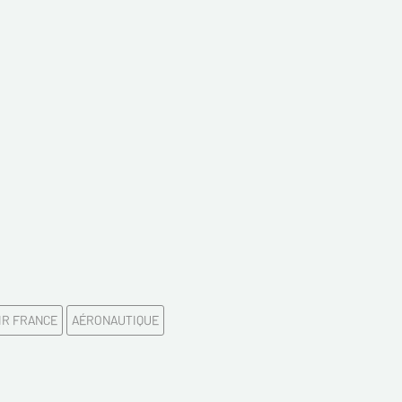
z votre Email*
es
IR FRANCE
AÉRONAUTIQUE
 de confidentialité :