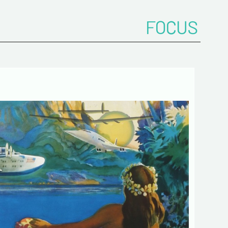
mations recueillies sur ce formulaire sont
ées dans un fichier informatisé par ESTAMPE
FOCUS
 SPORTIVE pour la gestion des achats et la
e notre clientèle. Elles sont conservées pendant
sont destinées au service commercial.
ent à la loi « informatique et libertés », vous
ercer votre droit d'accès aux données vous
t et les faire rectifier en nous contactant. Nous
mons de l’existence de la liste d'opposition au
e téléphonique « Bloctel », sur laquelle vous
s inscrire ici :
https://conso.bloctel.fr/
ochant cette case, j'accepte que les
rmations saisies dans ce formulaire soient
es pour me contacter dans le cadre de cet
e commercial.
ochant cette case, j'accepte de recevoir
ettres d'information de votre part
ant votre activités.
 obligatoires