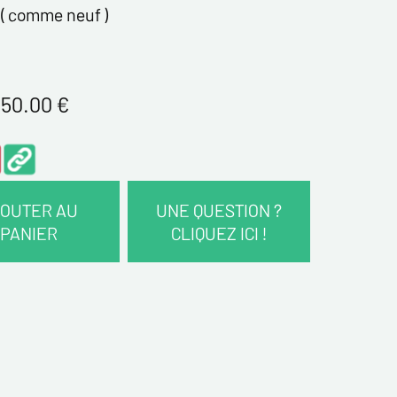
( comme neuf )
50.00
€
OUTER AU
UNE QUESTION ?
PANIER
CLIQUEZ ICI !
COORDONNÉES :
*