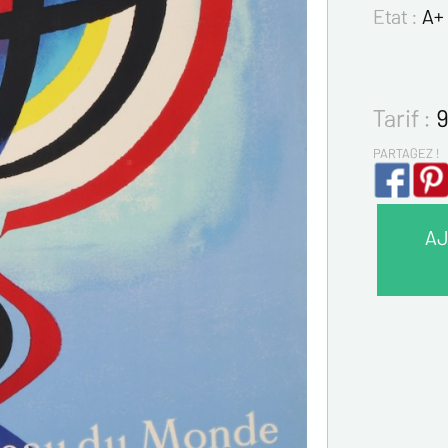
Etat :
A+ 
Tarif :
9
PARTAGEZ !
AJ
VOS 
Nom*
Prénom