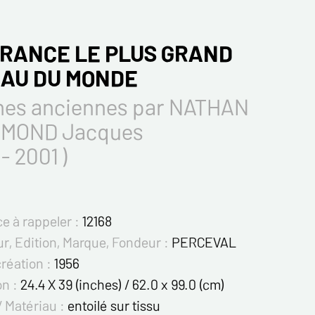
FRANCE LE PLUS GRAND
AU DU MONDE
hes anciennes par NATHAN
MOND Jacques
 - 2001 )
e à rappeler :
12168
r, Edition, Marque, Fondeur :
PERCEVAL
création :
1956
on :
24.4 X 39 (inches) / 62.0 x 99.0 (cm)
/ Matériau :
entoilé sur tissu