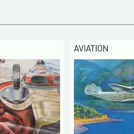
Les infor
enregistr
MODERNE &
gestion d
3 ans et 
Conformém
pouvez ex
AVIATION
concernan
vous infor
démarchag
pouvez vou
En c
info
utilisé
échang
En c
des L
concern
* champs