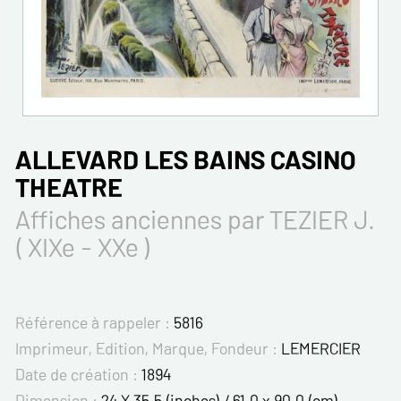
ALLEVARD LES BAINS CASINO
THEATRE
Affiches anciennes par TEZIER J.
( XIXe - XXe )
Référence à rappeler :
5816
Imprimeur, Edition, Marque, Fondeur :
LEMERCIER
Date de création :
1894
Dimension :
24 X 35.5 (inches) / 61.0 x 90.0 (cm)