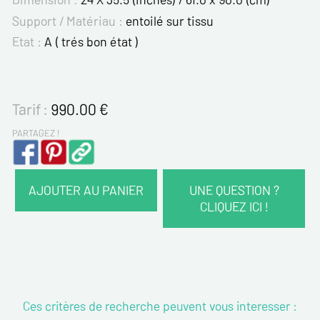
Support / Matériau :
entoilé sur tissu
Etat :
A ( trés bon état )
Tarif :
990.00
€
PARTAGEZ !
AJOUTER AU PANIER
UNE QUESTION ?
CLIQUEZ ICI !
VOS COORDONNÉES :
Nom*
Ces critères de recherche peuvent vous interesser :
Prénom*