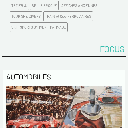
TEZIER J.
BELLE EPOQUE
AFFICHES ANCIENNES
Email*
TOURISME DIVERS
TRAIN et Cies FERROVIAIRES
SKI - SPORTS D'HIVER - PATINAGE
Confirmez votre Email*
FOCUS
Tél.
Remarques
AUTOMOBILES
Politique de confidentialité :