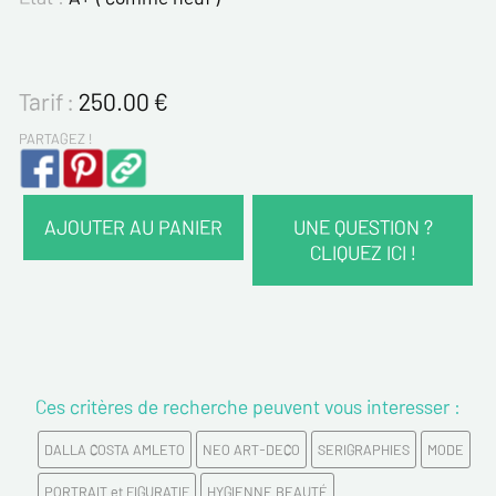
Tarif :
250.00
€
PARTAGEZ !
AJOUTER AU PANIER
UNE QUESTION ?
CLIQUEZ ICI !
VOS COORDONNÉES :
Nom*
Ces critères de recherche peuvent vous interesser :
Prénom*
DALLA COSTA AMLETO
NEO ART-DECO
SERIGRAPHIES
MODE
Email*
PORTRAIT et FIGURATIF
HYGIENNE BEAUTÉ