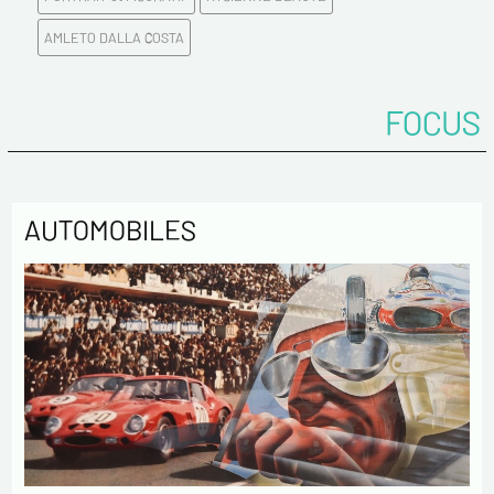
AMLETO DALLA COSTA
Confirmez votre Email*
FOCUS
Tél.
Remarques
AUTOMOBILES
Politique de confidentialité :
Les informations recueillies sur ce formulaire sont
enregistrées dans un fichier informatisé par ESTAMPE
MODERNE & SPORTIVE pour la gestion des achats et la gestion