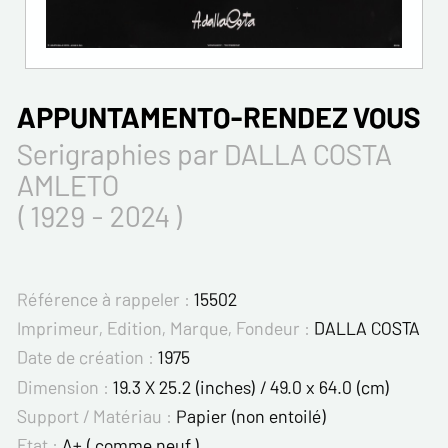
APPUNTAMENTO-RENDEZ VOUS
Serigraphies par DALLA COSTA
AMLETO
( 1929 - 2024 )
Référence à rappeler :
15502
Imprimeur, Edition, Marque, Fondeur :
DALLA COSTA
Date de création :
1975
Dimension :
19.3 X 25.2 (inches) / 49.0 x 64.0 (cm)
Support / Matériau :
Papier (non entoilé)
Etat :
A+ ( comme neuf )