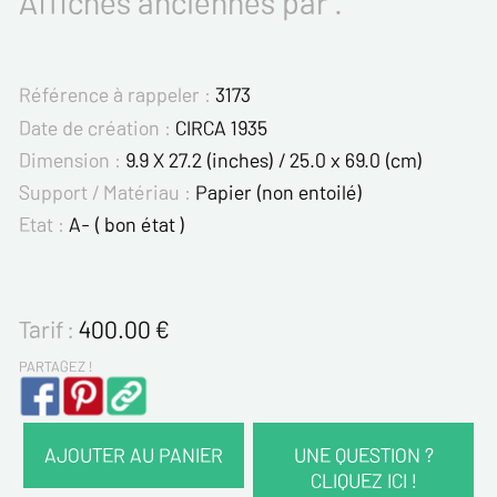
Affiches anciennes par .
Référence à rappeler :
3173
Date de création :
CIRCA 1935
Dimension :
9.9 X 27.2 (inches) / 25.0 x 69.0 (cm)
Support / Matériau :
Papier (non entoilé)
Etat :
A- ( bon état )
Tarif :
400.00
€
PARTAGEZ !
AJOUTER AU PANIER
UNE QUESTION ?
CLIQUEZ ICI !