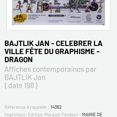
BAJTLIK JAN - CELEBRER LA
VILLE FÊTE DU GRAPHISME -
DRAGON
Affiches contemporaines par
BAJTLIK Jan
( date 198 )
Référence à rappeler :
14362
Imprimeur, Edition, Marque, Fondeur :
MAIRIE DE