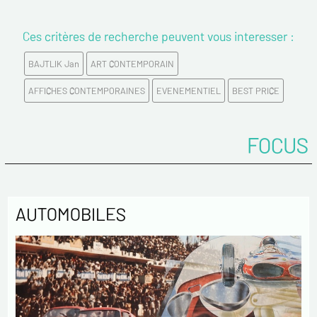
Ces critères de recherche peuvent vous interesser :
Prénom*
BAJTLIK Jan
ART CONTEMPORAIN
Email*
AFFICHES CONTEMPORAINES
EVENEMENTIEL
BEST PRICE
Confirmez votre Email*
FOCUS
Tél.
AUTOMOBILES
Remarques