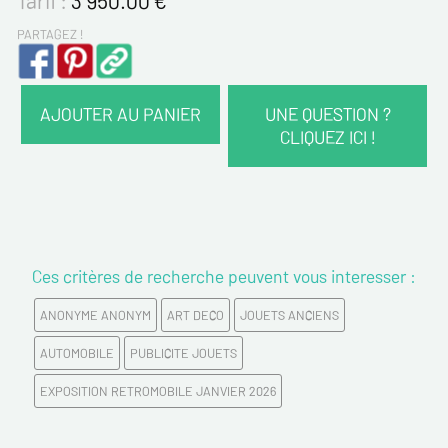
PARTAGEZ !
AJOUTER AU PANIER
UNE QUESTION ?
CLIQUEZ ICI !
VOS COORDONNÉES :
Nom*
Ces critères de recherche peuvent vous interesser :
Prénom*
ANONYME ANONYM
ART DECO
JOUETS ANCIENS
Email*
AUTOMOBILE
PUBLICITE JOUETS
EXPOSITION RETROMOBILE JANVIER 2026
Confirmez votre Email*