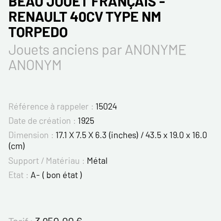
BEAU JOUET FRANÇAIS -
RENAULT 40CV TYPE NM
TORPEDO
Jouets anciens par ANONYME
ANONYM
Référence à rappeler :
15024
Date de création :
1925
Dimension :
17.1 X 7.5 X 6.3 (inches) / 43.5 x 19.0 x 16.0
(cm)
Support / Matériau :
Métal
Etat :
A- ( bon état )
Tarif :
3 950.00
€