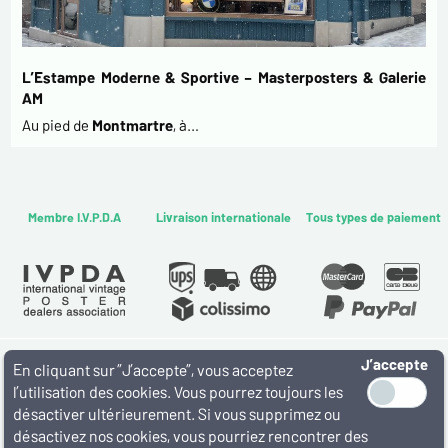
L’Estampe Moderne & Sportive – Masterposters & Galerie
AM
Au pied de
Montmartre
, à…
Membre I.V.P.D.A
Livraison internationale
Tous types de paiement
J’accepte
WWW.MASTERPOSTERS.COM
En cliquant sur ”J’accepte”, vous acceptez
By ESTAMPE MODERNE & SPORTIVE
l’utilisation des cookies. Vous pourrez toujours les
7 RUE MILTON - 16 RUE CHORON 75009 PARIS
désactiver ultérieurement. Si vous supprimez ou
(+33) (0)1 42 80 01 03
désactivez nos cookies, vous pourriez rencontrer des