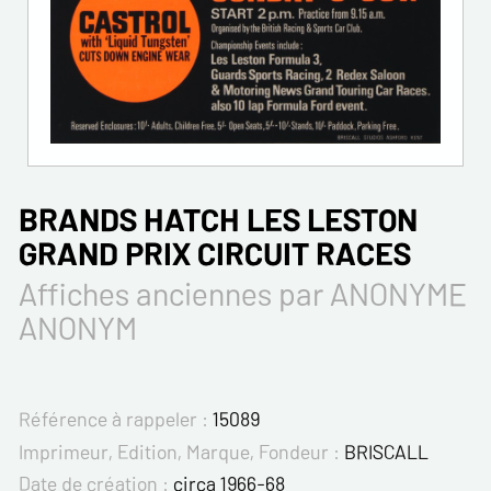
BRANDS HATCH LES LESTON
GRAND PRIX CIRCUIT RACES
Affiches anciennes par ANONYME
ANONYM
Référence à rappeler :
15089
Imprimeur, Edition, Marque, Fondeur :
BRISCALL
Date de création :
circa 1966-68