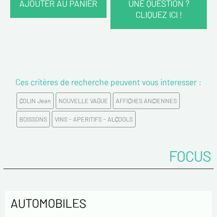
AJOUTER AU PANIER
UNE QUESTION ?
CLIQUEZ ICI !
VOS COORDONNÉES :
Nom*
Ces critères de recherche peuvent vous interesser :
Prénom*
COLIN Jean
NOUVELLE VAGUE
AFFICHES ANCIENNES
Email*
BOISSONS
VINS - APERITIFS - ALCOOLS
Confirmez votre Email*
FOCUS
Tél.
AUTOMOBILES
Remarques