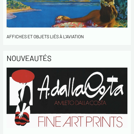
informations saisies dans ce formulaire soient
utilisées pour me contacter dans le cadre de cet
échange commercial.
En cochant cette case, j'accepte de recevoir des
Lettres d'information de votre part concernant
AFFICHES ET OBJETS LIÉS À L'AVIATION
votre activités.
* champs obligatoires
NOUVEAUTÉS
Envoyer