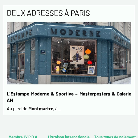
DEUX ADRESSES À PARIS
L’Estampe Moderne & Sportive – Masterposters & Galerie
AM
Au pied de
Montmartre
, à…
Membre I.V.P.D.A
Livraison internationale
Tous types de paiement