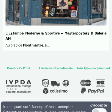
L’Estampe Moderne & Sportive – Masterposters & Galerie
AM
Au pied de
Montmartre
, à…
Membre I.V.P.D.A
Livraison internationale
Tous types de paiement
J’accepte
WWW.MASTERPOSTERS.COM
En cliquant sur ”J’accepte”, vous acceptez
By ESTAMPE MODERNE & SPORTIVE
l’utilisation des cookies. Vous pourrez toujours les