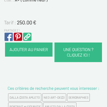
Tarif :
250.00
€
PARTAGEZ !
AJOUTER AU PANIER
UNE QUESTION ?
CLIQUEZ ICI !
VOS COORDONNÉES :
Nom*
Ces critères de recherche peuvent vous interesser :
Prénom*
DALLA COSTA AMLETO
NEO ART-DECO
SERIGRAPHIES
Email*
PORTRAIT et FIGURATIF
AMLETO DALLA COSTA