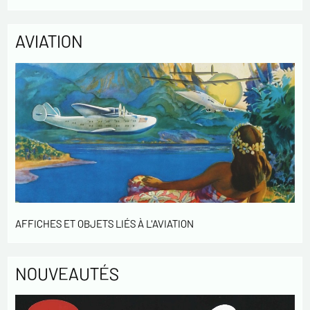
de notre clientèle. Elles sont conservées pendant 3 ans et sont
destinées au service commercial. Conformément à la loi «
informatique et libertés », vous pouvez exercer votre droit
AVIATION
d'accès aux données vous concernant et les faire rectifier en
nous contactant. Nous vous informons de l’existence de la
liste d'opposition au démarchage téléphonique « Bloctel »,
sur laquelle vous pouvez vous inscrire ici :
https://conso.bloctel.fr/
En cochant cette case, j'accepte que les
informations saisies dans ce formulaire soient
utilisées pour me contacter dans le cadre de cet
échange commercial.
En cochant cette case, j'accepte de recevoir des
Lettres d'information de votre part concernant
AFFICHES ET OBJETS LIÉS À L'AVIATION
votre activités.
* champs obligatoires
NOUVEAUTÉS
Envoyer