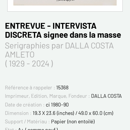
ENTREVUE - INTERVISTA
DISCRETA signee dans la masse
Serigraphies par DALLA COSTA
AMLETO
( 1929 - 2024 )
Référence à rappeler :
15368
Imprimeur, Edition, Marque, Fondeur :
DALLA COSTA
Date de création :
ci 1980-90
Dimension :
19.3 X 23.6 (inches) / 49.0 x 60.0 (cm)
Support / Matériau :
Papier (non entoilé)
Etat :
A+ ( comme neuf )