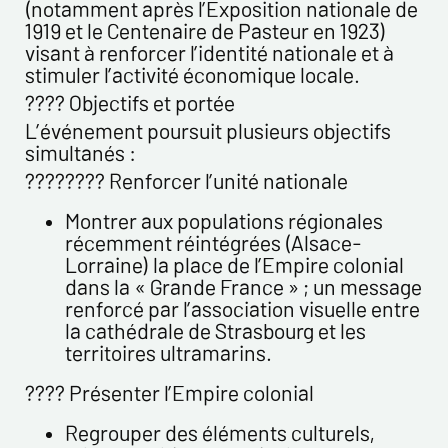
Politique de confidentialité :
(notamment après l’Exposition nationale de
1919 et le Centenaire de Pasteur en 1923)
Les informations recueillies sur ce formulaire sont
visant à renforcer l’identité nationale et à
enregistrées dans un fichier informatisé par ESTAMPE
stimuler l’activité économique locale.
MODERNE & SPORTIVE pour la gestion des achats et la gestion
de notre clientèle. Elles sont conservées pendant 3 ans et sont
????️ Objectifs et portée
destinées au service commercial. Conformément à la loi «
L’événement poursuit plusieurs objectifs
informatique et libertés », vous pouvez exercer votre droit
simultanés :
d'accès aux données vous concernant et les faire rectifier en
???????? Renforcer l’unité nationale
nous contactant. Nous vous informons de l’existence de la
liste d'opposition au démarchage téléphonique « Bloctel »,
Montrer aux populations régionales
sur laquelle vous pouvez vous inscrire ici :
récemment réintégrées (Alsace-
https://conso.bloctel.fr/
Lorraine) la place de l’Empire colonial
dans la « Grande France » ; un message
En cochant cette case, j'accepte que les
renforcé par l’association visuelle entre
informations saisies dans ce formulaire soient
la cathédrale de Strasbourg et les
utilisées pour me contacter dans le cadre de cet
territoires ultramarins.
échange commercial.
En cochant cette case, j'accepte de recevoir des
???? Présenter l’Empire colonial
Lettres d'information de votre part concernant
votre activités.
Regrouper des éléments culturels,