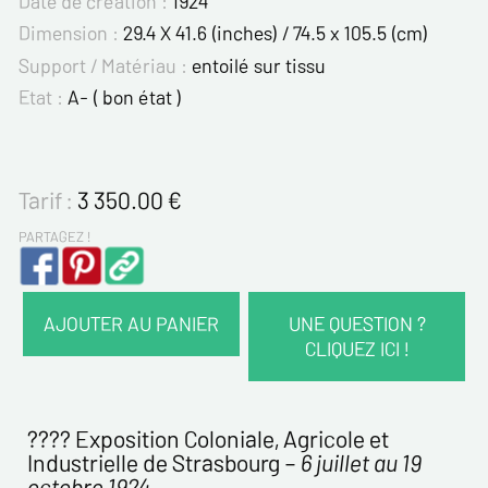
Date de création :
1924
Dimension :
29.4 X 41.6 (inches) / 74.5 x 105.5 (cm)
Support / Matériau :
entoilé sur tissu
Etat :
A- ( bon état )
Tarif :
3 350.00
€
PARTAGEZ !
AJOUTER AU PANIER
UNE QUESTION ?
CLIQUEZ ICI !
VOS COORDONNÉES :
Nom*
????️ Exposition Coloniale, Agricole et
Industrielle de Strasbourg –
6 juillet au 19
octobre 1924