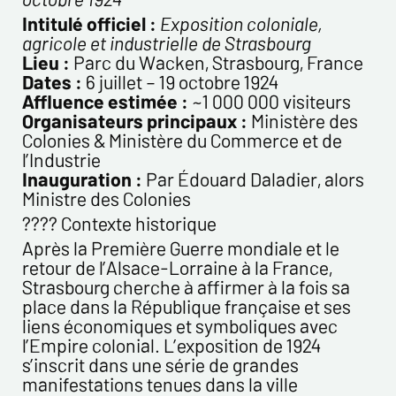
Prénom*
Intitulé officiel :
Exposition coloniale,
agricole et industrielle de Strasbourg
Lieu :
Parc du Wacken, Strasbourg, France
Email*
Dates :
6 juillet – 19 octobre 1924
Affluence estimée :
~1 000 000 visiteurs
Organisateurs principaux :
Ministère des
Confirmez votre Email*
Colonies & Ministère du Commerce et de
l’Industrie
Tél.
Inauguration :
Par Édouard Daladier, alors
Ministre des Colonies
???? Contexte historique
Remarques
Après la Première Guerre mondiale et le
retour de l’Alsace-Lorraine à la France,
Strasbourg cherche à affirmer à la fois sa
place dans la République française et ses
liens économiques et symboliques avec
l’Empire colonial. L’exposition de 1924
s’inscrit dans une série de grandes
manifestations tenues dans la ville