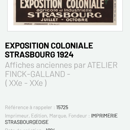
EXPOSITION COLONIALE
STRASBOURG 1924
Affiches anciennes par ATELIER
FINCK-GALLAND -
( XXe - XXe )
Référence à rappeler :
15725
Imprimeur, Edition, Marque, Fondeur :
IMPRIMERIE
STRASBOURGEOISE