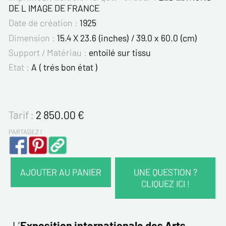
DE L IMAGE DE FRANCE
Date de création :
1925
Dimension :
15.4 X 23.6 (inches) / 39.0 x 60.0 (cm)
Support / Matériau :
entoilé sur tissu
Etat :
A ( trés bon état )
Tarif :
2 850.00
€
PARTAGEZ !
AJOUTER AU PANIER
UNE QUESTION ?
CLIQUEZ ICI !
VOS COORDONNÉES :
Nom*
L’
Exposition internationale des Arts