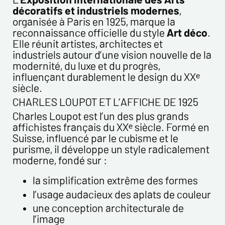
décoratifs et industriels modernes
,
organisée à Paris en 1925, marque la
Prénom*
reconnaissance officielle du style
Art déco
.
Elle réunit artistes, architectes et
industriels autour d’une vision nouvelle de la
Email*
modernité, du luxe et du progrès,
influençant durablement le design du XXᵉ
siècle.
Confirmez votre Email*
CHARLES LOUPOT ET L’AFFICHE DE 1925
Charles Loupot est l’un des plus grands
Tél.
affichistes français du XXᵉ siècle. Formé en
Suisse, influencé par le cubisme et le
purisme, il développe un style radicalement
moderne, fondé sur :
Remarques
la simplification extrême des formes
l’usage audacieux des aplats de couleur
une conception architecturale de
l’image