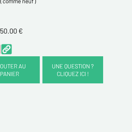
( comme neuf )
50.00
€
OUTER AU
UNE QUESTION ?
PANIER
CLIQUEZ ICI !
COORDONNÉES :
*