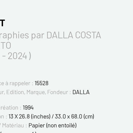
T
raphies par DALLA COSTA
TO
 - 2024 )
e à rappeler :
15528
r, Edition, Marque, Fondeur :
DALLA
création :
1994
on :
13 X 26.8 (inches) / 33.0 x 68.0 (cm)
/ Matériau :
Papier (non entoilé)