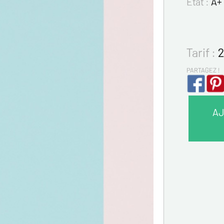
Etat :
A+ 
Tarif :
2
PARTAGEZ !
AJ
VOS 
Nom*
Prénom