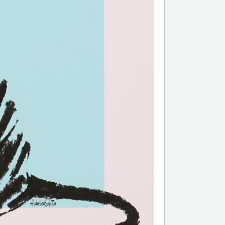
Email*
Confirme
Tél.
Remarqu
Politique
Les infor