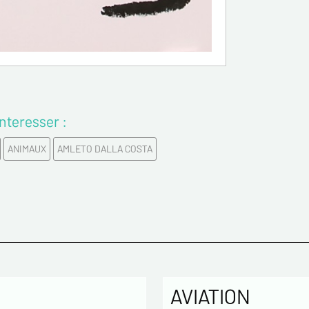
enregistr
MODERNE &
gestion d
3 ans et 
Conformém
pouvez ex
concernan
vous infor
nteresser :
démarchag
pouvez vou
ANIMAUX
AMLETO DALLA COSTA
En c
info
utilisé
échang
En c
des L
concern
* champs
AVIATION