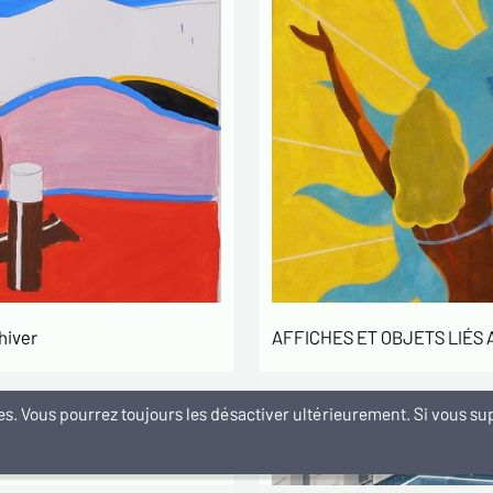
hiver
AFFICHES ET OBJETS LIÉS
kies. Vous pourrez toujours les désactiver ultérieurement. Si vous 
ELIER 5 RUE
DEUX ADRESSES
RIS