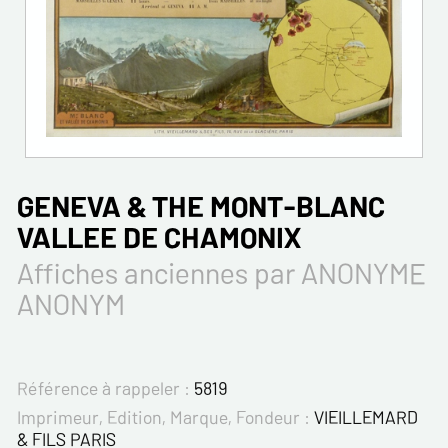
GENEVA & THE MONT-BLANC
VALLEE DE CHAMONIX
Affiches anciennes par ANONYME
ANONYM
Référence à rappeler :
5819
Imprimeur, Edition, Marque, Fondeur :
VIEILLEMARD
& FILS PARIS