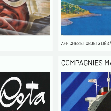
Politique
Les infor
enregistr
MODERNE &
gestion d
3 ans et 
Conformém
AFFICHES ET OBJETS LIÉS À
pouvez ex
concernan
vous infor
COMPAGNIES M
démarchag
pouvez vou
En c
info
utilisé
échang
En c
des L