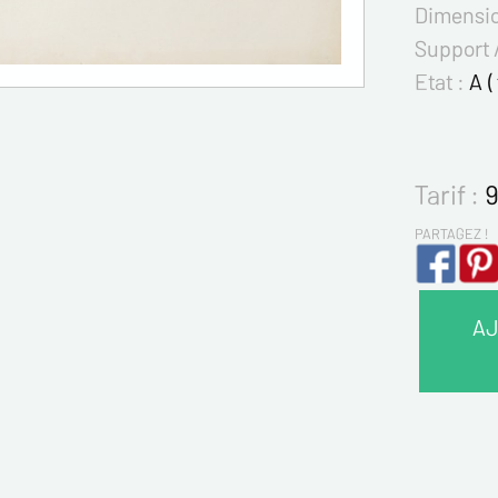
Dimensi
Support 
Etat :
A (
Tarif :
9
PARTAGEZ !
AJ
VOS 
Nom*