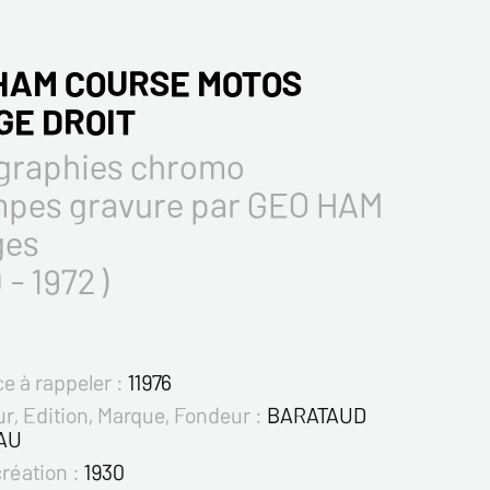
HAM COURSE MOTOS
GE DROIT
graphies chromo
mpes gravure par GEO HAM
ges
 - 1972 )
e à rappeler :
11976
r, Edition, Marque, Fondeur :
BARATAUD
AU
création :
1930