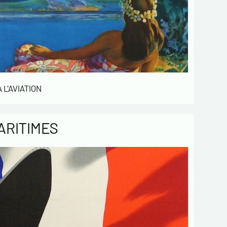
 de confidentialité :
mations recueillies sur ce formulaire sont
ées dans un fichier informatisé par ESTAMPE
 SPORTIVE pour la gestion des achats et la
e notre clientèle. Elles sont conservées pendant
sont destinées au service commercial.
ent à la loi « informatique et libertés », vous
 L'AVIATION
ercer votre droit d'accès aux données vous
t et les faire rectifier en nous contactant. Nous
mons de l’existence de la liste d'opposition au
ARITIMES
e téléphonique « Bloctel », sur laquelle vous
s inscrire ici :
https://conso.bloctel.fr/
ochant cette case, j'accepte que les
rmations saisies dans ce formulaire soient
es pour me contacter dans le cadre de cet
e commercial.
ochant cette case, j'accepte de recevoir
ettres d'information de votre part