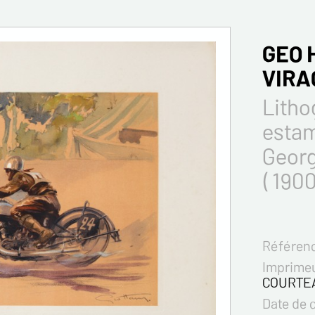
GEO 
VIRA
Litho
esta
Geor
( 1900
Référenc
Imprimeu
COURTE
Date de 