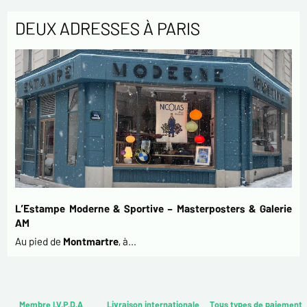
DEUX ADRESSES À PARIS
L’Estampe Moderne & Sportive – Masterposters & Galerie
AM
Au pied de
Montmartre
, à…
Membre I.V.P.D.A
Livraison internationale
Tous types de paiement