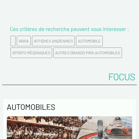
VOS COORDONNÉES :
Nom*
Ces critères de recherche peuvent vous interesser :
Prénom*
.
VARIA
AFFICHES ANCIENNES
AUTOMOBILE
Email*
SPORTS MÉCANIQUES
AUTRES GRANDS PRIX AUTOMOBILES
Confirmez votre Email*
FOCUS
Tél.
AUTOMOBILES
Remarques