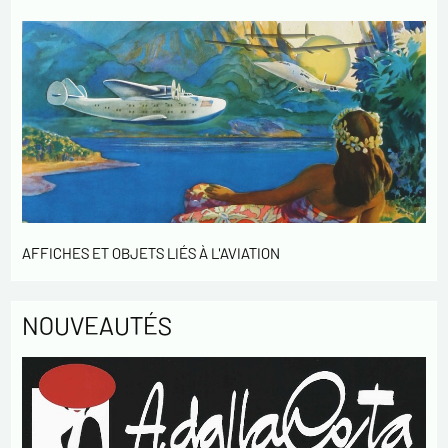
d'accès aux données vous concernant et les faire rectifier en
nous contactant. Nous vous informons de l’existence de la
liste d'opposition au démarchage téléphonique « Bloctel »,
sur laquelle vous pouvez vous inscrire ici :
https://conso.bloctel.fr/
En cochant cette case, j'accepte que les
informations saisies dans ce formulaire soient
utilisées pour me contacter dans le cadre de cet
échange commercial.
En cochant cette case, j'accepte de recevoir des
Lettres d'information de votre part concernant
AFFICHES ET OBJETS LIÉS À L'AVIATION
votre activités.
* champs obligatoires
NOUVEAUTÉS
Envoyer