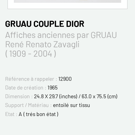
GRUAU COUPLE DIOR
Affiches anciennes par GRUAU
René Renato Zavagli
( 1909 - 2004 )
Référence à rappeler :
12900
Date de création :
1965
Dimension :
24.8 X 29.7 (inches) / 63.0 x 75.5 (cm)
Support / Matériau :
entoilé sur tissu
Etat :
A ( trés bon état )