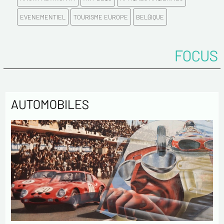
Email*
EVENEMENTIEL
TOURISME EUROPE
BELGIQUE
Confirmez votre Email*
FOCUS
Tél.
AUTOMOBILES
Remarques
Politique de confidentialité :
Les informations recueillies sur ce formulaire sont