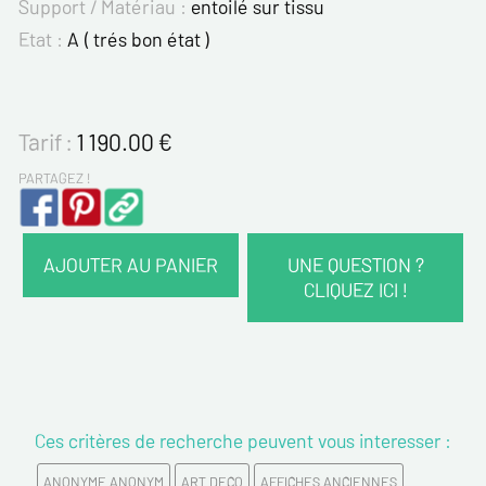
Support / Matériau :
entoilé sur tissu
Etat :
A ( trés bon état )
Tarif :
1 190.00
€
PARTAGEZ !
AJOUTER AU PANIER
UNE QUESTION ?
CLIQUEZ ICI !
VOS COORDONNÉES :
Nom*
Ces critères de recherche peuvent vous interesser :
Prénom*
ANONYME ANONYM
ART DECO
AFFICHES ANCIENNES