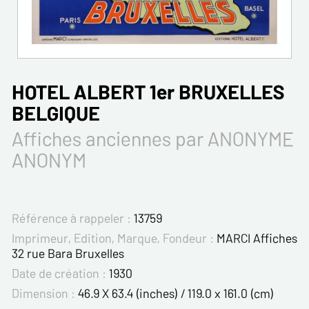
HOTEL ALBERT 1er BRUXELLES
BELGIQUE
Affiches anciennes par ANONYME
ANONYM
Référence à rappeler :
13759
Imprimeur, Edition, Marque, Fondeur :
MARCI Affiches
32 rue Bara Bruxelles
Date de création :
1930
Dimension :
46.9 X 63.4 (inches) / 119.0 x 161.0 (cm)