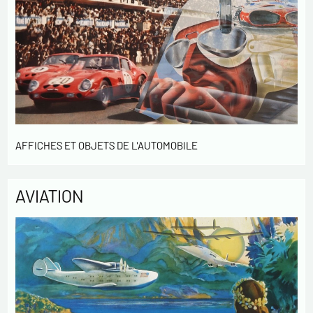
MODERNE & SPORTIVE pour la gestion des achats et la gestion
de notre clientèle. Elles sont conservées pendant 3 ans et sont
destinées au service commercial. Conformément à la loi «
informatique et libertés », vous pouvez exercer votre droit
d'accès aux données vous concernant et les faire rectifier en
nous contactant. Nous vous informons de l’existence de la
liste d'opposition au démarchage téléphonique « Bloctel »,
sur laquelle vous pouvez vous inscrire ici :
https://conso.bloctel.fr/
AFFICHES ET OBJETS DE L'AUTOMOBILE
En cochant cette case, j'accepte que les
informations saisies dans ce formulaire soient
utilisées pour me contacter dans le cadre de cet
AVIATION
échange commercial.
En cochant cette case, j'accepte de recevoir des
Lettres d'information de votre part concernant
votre activités.
* champs obligatoires