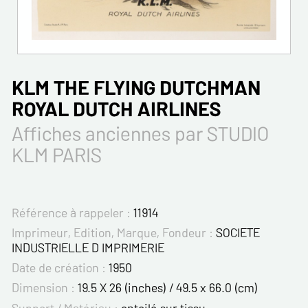
KLM THE FLYING DUTCHMAN
ROYAL DUTCH AIRLINES
Affiches anciennes par STUDIO
KLM PARIS
Référence à rappeler :
11914
Imprimeur, Edition, Marque, Fondeur :
SOCIETE
INDUSTRIELLE D IMPRIMERIE
Date de création :
1950
Dimension :
19.5 X 26 (inches) / 49.5 x 66.0 (cm)
Support / Matériau :
entoilé sur tissu