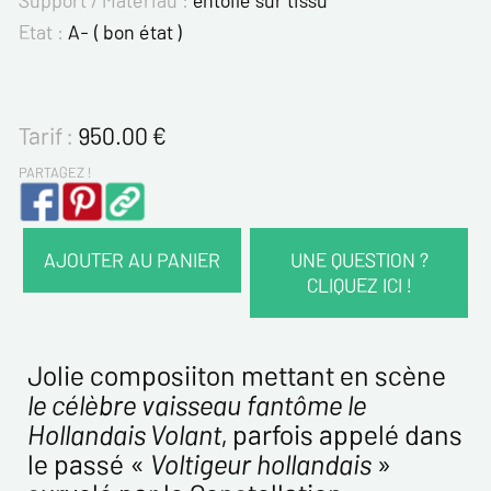
Etat :
A- ( bon état )
Tarif :
950.00
€
PARTAGEZ !
AJOUTER AU PANIER
UNE QUESTION ?
CLIQUEZ ICI !
VOS COORDONNÉES :
Nom*
Jolie composiiton mettant en scène
le célèbre vaisseau fantôme le
Hollandais Volant
, parfois appelé dans
Prénom*
le passé «
Voltigeur hollandais
»