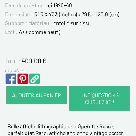
Date de création :
ci 1920-40
Dimension :
31.3 X 47.3 (inches) / 79.5 x 120.0 (cm)
Support / Matériau :
entoilé sur tissu
Etat :
A+ ( comme neuf )
Tarif :
400.00
€
PARTAGEZ !
AJOUTER AU PANIER
UNE QUESTION ?
CLIQUEZ ICI !
VOS COORDONNÉES :
Nom*
Belle affiche lithographique d'Operette Russe,
parfait état.Rare. affiche ancienne vintage poster