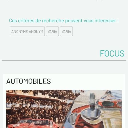
Prénom*
Ces critères de recherche peuvent vous interesser :
Email*
ANONYME ANONYM
VARIA
VARIA
Confirmez votre Email*
FOCUS
Tél.
AUTOMOBILES
Remarques