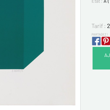
Etat :
A (
Tarif :
2
PARTAGEZ !
AJ
VOS 
Nom*
Prénom