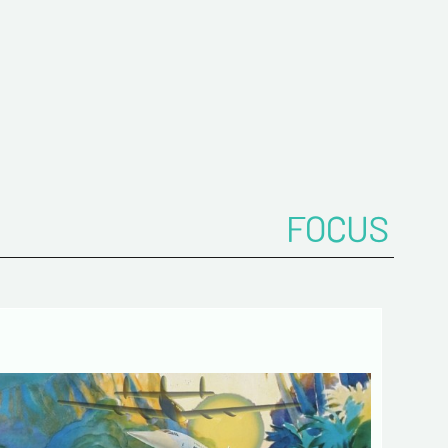
z votre Email*
FOCUS
es
 de confidentialité :
mations recueillies sur ce formulaire sont