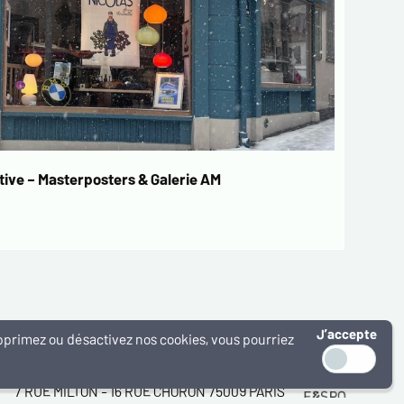
ive – Masterposters & Galerie AM
J’accepte
supprimez ou désactivez nos cookies, vous pourriez
WWW.MASTERPOSTERS.COM
By ESTAMPE MODERNE & SPORTIVE
7 RUE MILTON - 16 RUE CHORON 75009 PARIS