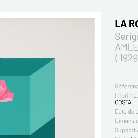
LA R
Serig
AMLE
( 1929
Référenc
Imprimeu
COSTA
Date de 
Dimensi
Support 