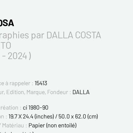
OSA
raphies par DALLA COSTA
TO
 - 2024 )
e à rappeler :
15413
r, Edition, Marque, Fondeur :
DALLA
création :
ci 1980-90
on :
19.7 X 24.4 (inches) / 50.0 x 62.0 (cm)
/ Matériau :
Papier (non entoilé)