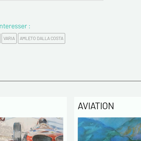
Email*
nteresser :
Confirme
VARIA
AMLETO DALLA COSTA
Tél.
Remarqu
AVIATION
Politique
Les infor