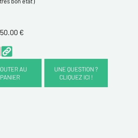
 trés bon état )
50.00
€
OUTER AU
UNE QUESTION ?
PANIER
CLIQUEZ ICI !
COORDONNÉES :
*