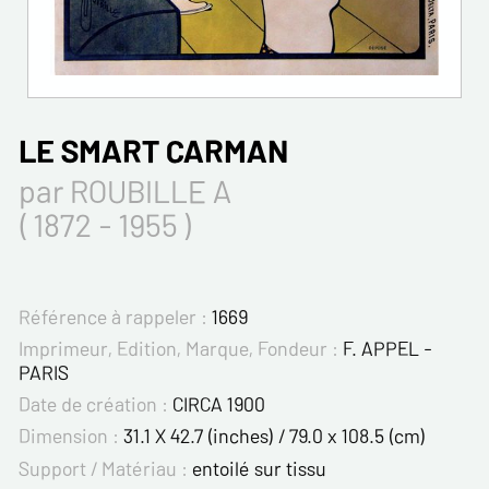
LE SMART CARMAN
par ROUBILLE A
( 1872 - 1955 )
Référence à rappeler :
1669
Imprimeur, Edition, Marque, Fondeur :
F. APPEL -
PARIS
Date de création :
CIRCA 1900
Dimension :
31.1 X 42.7 (inches) / 79.0 x 108.5 (cm)
Support / Matériau :
entoilé sur tissu