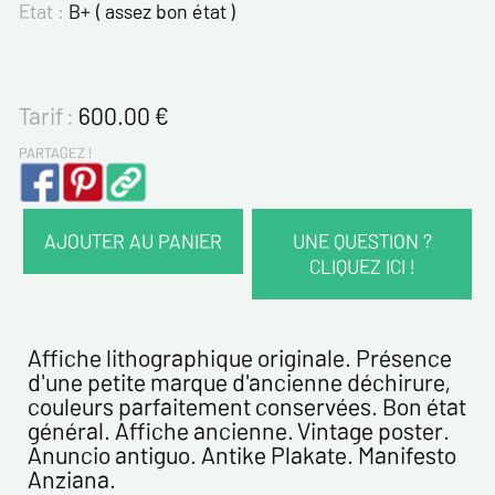
Etat :
B+ ( assez bon état )
Tarif :
600.00
€
PARTAGEZ !
AJOUTER AU PANIER
UNE QUESTION ?
CLIQUEZ ICI !
VOS COORDONNÉES :
Nom*
Affiche lithographique originale. Présence
d'une petite marque d'ancienne déchirure,
couleurs parfaitement conservées. Bon état
Prénom*
général. Affiche ancienne. Vintage poster.
Anuncio antiguo. Antike Plakate. Manifesto
Anziana.
Email*