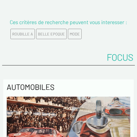
Confirmez votre Email*
Ces critères de recherche peuvent vous interesser :
ROUBILLE A
BELLE EPOQUE
MODE
Tél.
FOCUS
Remarques
AUTOMOBILES
Politique de confidentialité :
Les informations recueillies sur ce formulaire sont
enregistrées dans un fichier informatisé par ESTAMPE
MODERNE & SPORTIVE pour la gestion des achats et la gestion