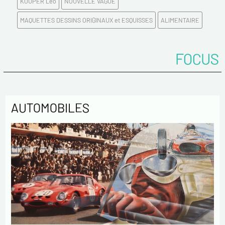
KOUPER Léo
NOUVELLE VAGUE
Confirmez votre Email*
MAQUETTES DESSINS ORIGINAUX et ESQUISSES
ALIMENTAIRE
Tél.
FOCUS
Remarques
AUTOMOBILES
Politique de confidentialité :
Les informations recueillies sur ce formulaire sont
enregistrées dans un fichier informatisé par ESTAMPE
MODERNE & SPORTIVE pour la gestion des achats et la gestion
de notre clientèle. Elles sont conservées pendant 3 ans et sont