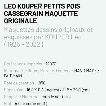
LEO KOUPER PETITS POIS
CASSEGRAIN MAQUETTE
ORIGINALE
Maquettes dessins originaux et
esquisses par KOUPER Léo
( 1926 - 2022 )
Référence à rappeler :
14077
Imprimeur, Edition, Marque, Fondeur :
HAND MADE /
FAIT MAIN
Date de création :
1956
Dimension :
16.4 X 11.4 (inches) / 41.5 x 29.0 (cm)
Support / Matériau :
entoilé sur tissu
Etat :
A+ ( comme neuf )