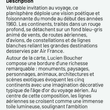
Description
enregistrées dans un fichier informatisé par ESTAMPE
MODERNE & SPORTIVE pour la gestion des achats et la gestion
Véritable invitation au voyage, ce
de notre clientèle. Elles sont conservées pendant 3 ans et sont
planisphère déploie une vision poétique et
destinées au service commercial. Conformément à la loi «
foisonnante du monde au début des années
informatique et libertés », vous pouvez exercer votre droit
1960. Les continents, traités dans un rouge
d'accès aux données vous concernant et les faire rectifier en
profond, se détachent sur un fond bleu-gris
nous contactant. Nous vous informons de l’existence de la
animé de vents, de routes aériennes,
liste d'opposition au démarchage téléphonique « Bloctel »,
d’avions, de constellations et de lignes
sur laquelle vous pouvez vous inscrire ici :
blanches reliant les grandes destinations
https://conso.bloctel.fr/
desservies par Air France.
Autour de la carte, Lucien Boucher
En cochant cette case, j'accepte que les
compose une bordure d’une richesse
informations saisies dans ce formulaire soient
remarquable : monuments, paysages,
utilisées pour me contacter dans le cadre de cet
personnages, animaux, architectures et
échange commercial.
scènes exotiques évoquent les cinq
En cochant cette case, j'accepte de recevoir des
continents avec une imagination décorative
Lettres d'information de votre part concernant
typique de l’âge d’or du voyage aérien. Au
votre activités.
centre de cette composition, les lignes
* champs obligatoires
aériennes se croisent comme une immense
toile lumineuse, soulignant l’ambition