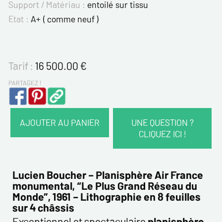
Support / Matériau :
entoilé sur tissu
Etat :
A+ ( comme neuf )
Tarif :
16 500.00
€
PARTAGEZ !
AJOUTER AU PANIER
UNE QUESTION ?
CLIQUEZ ICI !
VOS COORDONNÉES :
Nom*
Lucien Boucher – Planisphère Air France
monumental, “Le Plus Grand Réseau du
Monde”, 1961 – Lithographie en 8 feuilles
Prénom*
sur 4 châssis
Exceptionnel et spectaculaire
planisphère