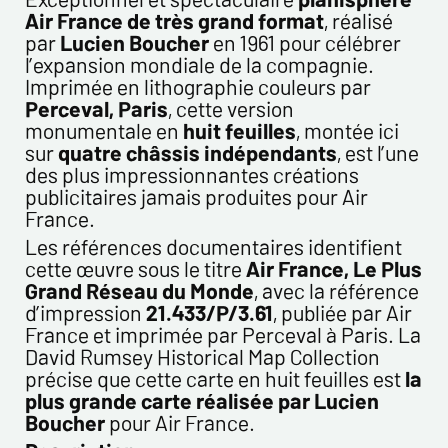
Air France de très grand format
, réalisé
Email*
par
Lucien Boucher
en 1961 pour célébrer
l’expansion mondiale de la compagnie.
Imprimée en lithographie couleurs par
Confirmez votre Email*
Perceval, Paris
, cette version
monumentale en
huit feuilles
, montée ici
Tél.
sur
quatre châssis indépendants
, est l’une
des plus impressionnantes créations
publicitaires jamais produites pour Air
France.
Remarques
Les références documentaires identifient
cette œuvre sous le titre
Air France, Le Plus
Grand Réseau du Monde
, avec la référence
d’impression
21.433/P/3.61
, publiée par Air
France et imprimée par Perceval à Paris. La
David Rumsey Historical Map Collection
précise que cette carte en huit feuilles est
la
plus grande carte réalisée par Lucien
Politique de confidentialité :
Boucher
pour Air France.
Les informations recueillies sur ce formulaire sont