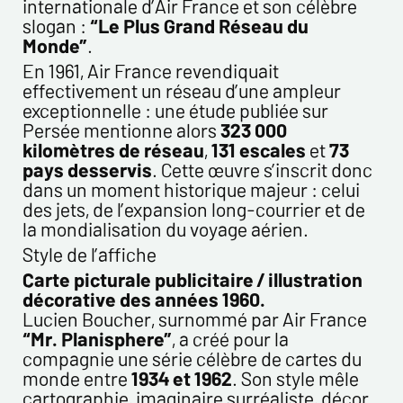
internationale d’Air France et son célèbre
Envoyer
slogan :
“Le Plus Grand Réseau du
Monde”
.
En 1961, Air France revendiquait
effectivement un réseau d’une ampleur
exceptionnelle : une étude publiée sur
Persée mentionne alors
323 000
kilomètres de réseau
,
131 escales
et
73
pays desservis
. Cette œuvre s’inscrit donc
dans un moment historique majeur : celui
des jets, de l’expansion long-courrier et de
la mondialisation du voyage aérien.
Style de l’affiche
Carte picturale publicitaire / illustration
décorative des années 1960.
Lucien Boucher, surnommé par Air France
“Mr. Planisphere”
, a créé pour la
compagnie une série célèbre de cartes du
monde entre
1934 et 1962
. Son style mêle
cartographie, imaginaire surréaliste, décor