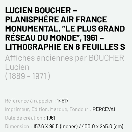
LUCIEN BOUCHER –
PLANISPHÈRE AIR FRANCE
MONUMENTAL, “LE PLUS GRAND
RÉSEAU DU MONDE”, 1961 –
LITHOGRAPHIE EN 8 FEUILLES S
Affiches anciennes par BOUCHER
Lucien
( 1889 - 1971 )
Référence à rappeler :
14917
Imprimeur, Edition, Marque, Fondeur :
PERCEVAL
Date de création :
1961
Dimension :
157.6 X 96.5 (inches) / 400.0 x 245.0 (cm)