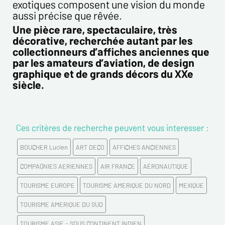
exotiques composent une vision du monde
aussi précise que rêvée.
Une pièce rare, spectaculaire, très
décorative, recherchée autant par les
collectionneurs d’affiches anciennes que
par les amateurs d’aviation, de design
graphique et de grands décors du XXe
siècle.
Ces critères de recherche peuvent vous interesser :
BOUCHER Lucien
ART DECO
AFFICHES ANCIENNES
COMPAGNIES AERIENNES
AIR FRANCE
AÉRONAUTIQUE
TOURISME EUROPE
TOURISME AMERIQUE DU NORD
MEXIQUE
TOURISME AMERIQUE DU SUD
TOURISME ASIE - SOUS CONTINENT INDIEN