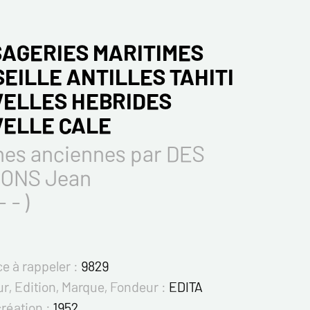
AGERIES MARITIMES
EILLE ANTILLES TAHITI
ELLES HEBRIDES
ELLE CALE
hes anciennes par DES
ONS Jean
- - )
e à rappeler :
9829
r, Edition, Marque, Fondeur :
EDITA
création :
1952