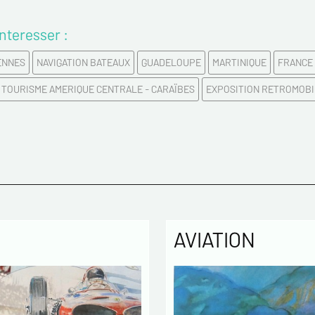
Prénom
nteresser :
ENNES
NAVIGATION BATEAUX
GUADELOUPE
MARTINIQUE
FRANCE 
Email*
TOURISME AMERIQUE CENTRALE - CARAÏBES
EXPOSITION RETROMOBI
Confirme
Tél.
Remarqu
AVIATION