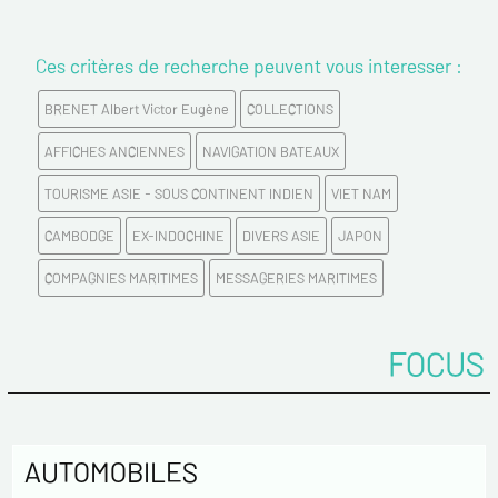
Ces critères de recherche peuvent vous interesser :
Prénom*
BRENET Albert Victor Eugène
COLLECTIONS
Email*
AFFICHES ANCIENNES
NAVIGATION BATEAUX
TOURISME ASIE - SOUS CONTINENT INDIEN
VIET NAM
Confirmez votre Email*
CAMBODGE
EX-INDOCHINE
DIVERS ASIE
JAPON
Tél.
COMPAGNIES MARITIMES
MESSAGERIES MARITIMES
FOCUS
Remarques
AUTOMOBILES