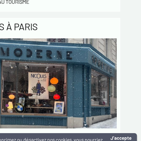
 AU TOURISME
 À PARIS
ive – Masterposters & Galerie AM
J’accepte
supprimez ou désactivez nos cookies, vous pourriez