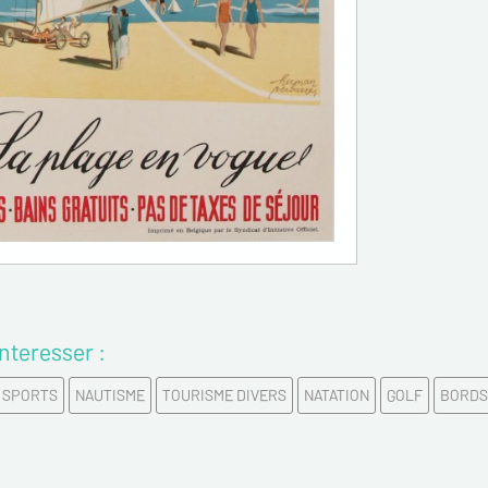
Prénom
Email*
Confirme
Tél.
nteresser :
Remarqu
SPORTS
NAUTISME
TOURISME DIVERS
NATATION
GOLF
BORDS