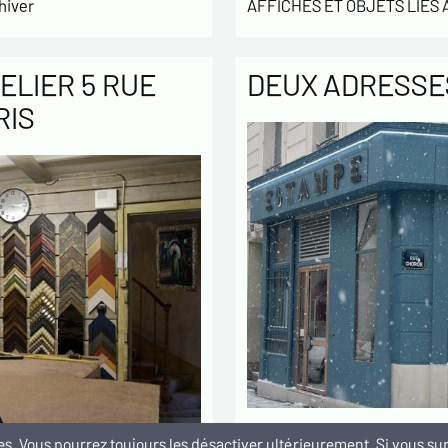
hiver
AFFICHES ET OBJETS LIÉS
ELIER 5 RUE
DEUX ADRESSES
RIS
L’Estampe Moderne & Sport
kies. Vous pourrez toujours les désactiver ultérieurement. Si vous 