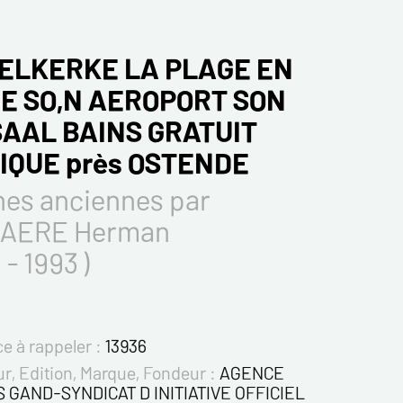
ELKERKE LA PLAGE EN
E SO,N AEROPORT SON
AAL BAINS GRATUIT
IQUE près OSTENDE
hes anciennes par
AERE Herman
 - 1993 )
e à rappeler :
13936
r, Edition, Marque, Fondeur :
AGENCE
 GAND-SYNDICAT D INITIATIVE OFFICIEL