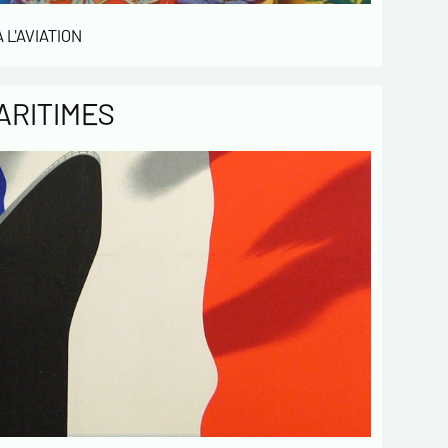
ettres d'information de votre part
 L'AVIATION
ant votre activités.
 obligatoires
ARITIMES
Envoyer