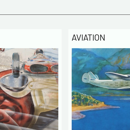
Politique
Les infor
enregistr
AVIATION
MODERNE &
gestion d
3 ans et 
Conformém
pouvez ex
concernan
vous infor
démarchag
pouvez vou
En c
info
utilisé
échang
En c