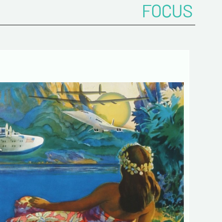
FOCUS
 de confidentialité :
mations recueillies sur ce formulaire sont
ées dans un fichier informatisé par ESTAMPE
 SPORTIVE pour la gestion des achats et la
e notre clientèle. Elles sont conservées pendant
sont destinées au service commercial.
ent à la loi « informatique et libertés », vous
ercer votre droit d'accès aux données vous
t et les faire rectifier en nous contactant. Nous
mons de l’existence de la liste d'opposition au
e téléphonique « Bloctel », sur laquelle vous
s inscrire ici :
https://conso.bloctel.fr/
ochant cette case, j'accepte que les
rmations saisies dans ce formulaire soient
es pour me contacter dans le cadre de cet
e commercial.
ochant cette case, j'accepte de recevoir