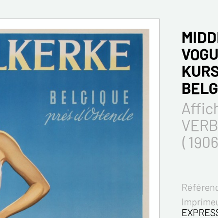
MIDD
VOGU
KURS
BELG
Affic
VERB
( 1906
Référenc
Imprimeu
EXPRESS