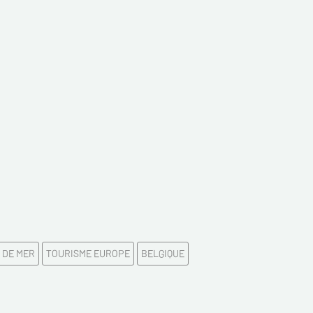
*
z votre Email*
es
 DE MER
TOURISME EUROPE
BELGIQUE