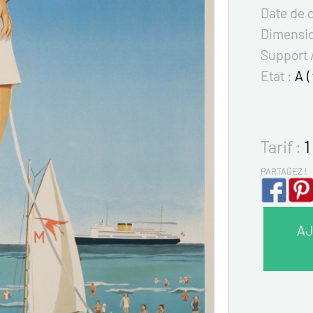
Date de 
Dimensi
Support 
Etat :
A (
Tarif :
1
PARTAGEZ !
AJ
VOS 
Nom*