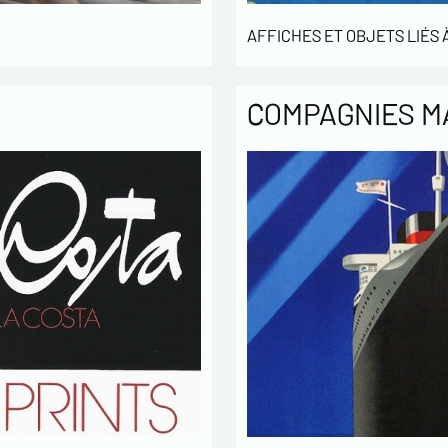
des L
AFFICHES ET OBJETS LIÉS À
concern
* champs
COMPAGNIES M