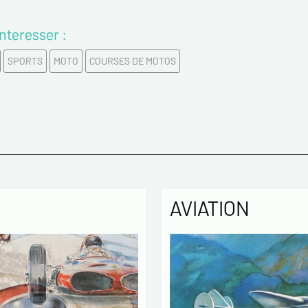
nteresser :
Prénom
SPORTS
MOTO
COURSES DE MOTOS
Email*
Confirme
Tél.
AVIATION
Remarqu