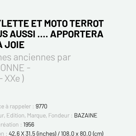
LETTE ET MOTO TERROT
US AUSSI .... APPORTERA
A JOIE
hes anciennes par
ONNE -
- XXe )
e à rappeler :
9770
r, Edition, Marque, Fondeur :
BAZAINE
création :
1956
on :
42.6 X 31.5 (inches) / 108.0 x 80.0 (cm)