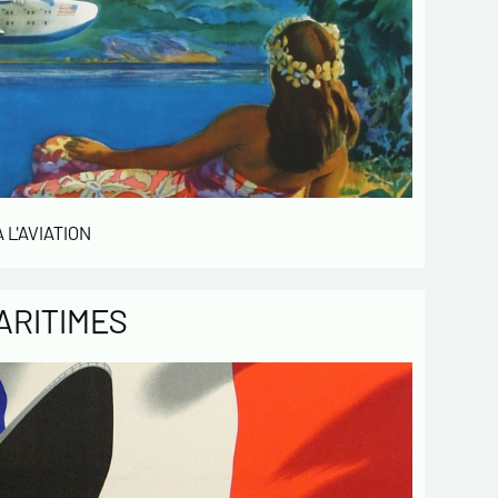
 de confidentialité :
mations recueillies sur ce formulaire sont
ées dans un fichier informatisé par ESTAMPE
 SPORTIVE pour la gestion des achats et la
e notre clientèle. Elles sont conservées pendant
sont destinées au service commercial.
ent à la loi « informatique et libertés », vous
 L'AVIATION
ercer votre droit d'accès aux données vous
t et les faire rectifier en nous contactant. Nous
mons de l’existence de la liste d'opposition au
ARITIMES
e téléphonique « Bloctel », sur laquelle vous
s inscrire ici :
https://conso.bloctel.fr/
ochant cette case, j'accepte que les
rmations saisies dans ce formulaire soient
es pour me contacter dans le cadre de cet
e commercial.
ochant cette case, j'accepte de recevoir