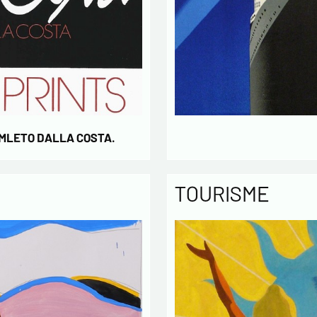
des L
concern
* champs
AMLETO DALLA COSTA.
TOURISME