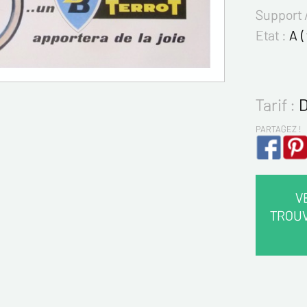
Support 
Etat :
A (
Tarif :
D
PARTAGEZ !
V
TROU
VOS 
Nom*