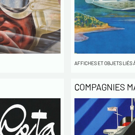
Politique
Les infor
enregistr
MODERNE &
gestion d
3 ans et 
Conformém
AFFICHES ET OBJETS LIÉS À
pouvez ex
concernan
vous infor
COMPAGNIES M
démarchag
pouvez vou
En c
info
utilisé
échang
En c