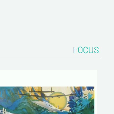
*
FOCUS
z votre Email*
es