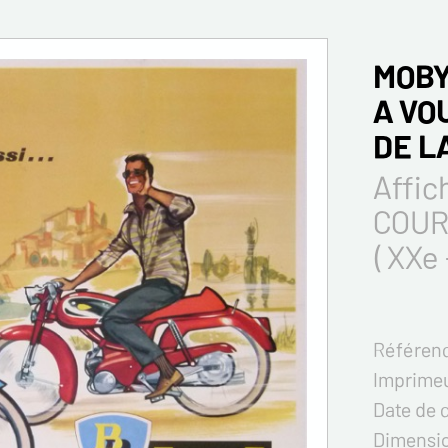
MOBY
A VO
DE L
Affic
COUR
( XXe 
Référenc
Imprimeu
Date de 
Dimensi