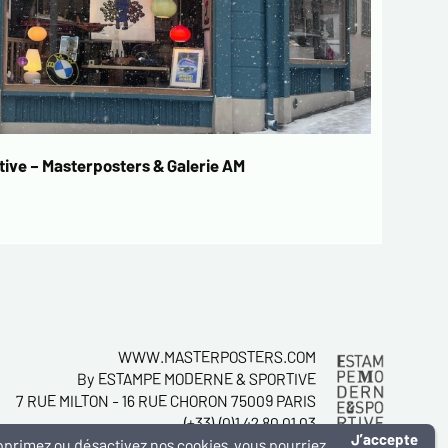
ive – Masterposters & Galerie AM
WWW.MASTERPOSTERS.COM
By ESTAMPE MODERNE & SPORTIVE
7 RUE MILTON - 16 RUE CHORON 75009 PARIS
(+33) (0)1 42 80 01 03
J’accepte
supprimez ou désactivez nos cookies, vous pourriez