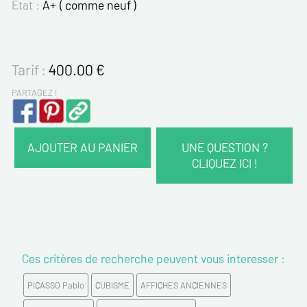
Etat :
A+ ( comme neuf )
Tarif :
400.00
€
PARTAGEZ !
AJOUTER AU PANIER
UNE QUESTION ?
CLIQUEZ ICI !
VOS COORDONNÉES :
Nom*
Ces critères de recherche peuvent vous interesser :
Prénom*
PICASSO Pablo
CUBISME
AFFICHES ANCIENNES
Email*