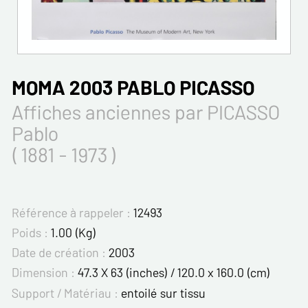
MOMA 2003 PABLO PICASSO
Affiches anciennes par PICASSO
Pablo
( 1881 - 1973 )
Référence à rappeler :
12493
Poids :
1.00 (Kg)
Date de création :
2003
Dimension :
47.3 X 63 (inches) / 120.0 x 160.0 (cm)
Support / Matériau :
entoilé sur tissu