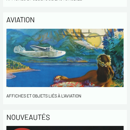
de notre clientèle. Elles sont conservées pendant 3 ans et sont
destinées au service commercial. Conformément à la loi «
informatique et libertés », vous pouvez exercer votre droit
AVIATION
d'accès aux données vous concernant et les faire rectifier en
nous contactant. Nous vous informons de l’existence de la
liste d'opposition au démarchage téléphonique « Bloctel »,
sur laquelle vous pouvez vous inscrire ici :
https://conso.bloctel.fr/
En cochant cette case, j'accepte que les
informations saisies dans ce formulaire soient
utilisées pour me contacter dans le cadre de cet
échange commercial.
En cochant cette case, j'accepte de recevoir des
Lettres d'information de votre part concernant
AFFICHES ET OBJETS LIÉS À L'AVIATION
votre activités.
* champs obligatoires
NOUVEAUTÉS
Envoyer