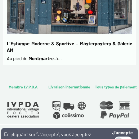
L’Estampe Moderne & Sportive – Masterposters & Galerie
AM
Au pied de
Montmartre
, à…
Membre I.V.P.D.A
Livraison internationale
Tous types de paiement
J’accepte
WWW.MASTERPOSTERS.COM
En cliquant sur ”J’accepte”, vous acceptez