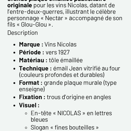
originale
pour les vins Nicolas, datant de
l’entre-deux-guerres, illustrant le célèbre
Email*
personnage « Nectar » accompagné de son
fils « Glou-Glou ».
Confirmez votre Email*
Description
Marque :
Vins Nicolas
Tél.
Période :
vers 1927
Matériau :
tôle émaillée
Technique :
émail Jean vitrifié au four
Remarques
(couleurs profondes et durables)
Format :
grande plaque murale (type
enseigne)
Fixation :
trous d’origine en angles
Visuel :
En-tête « NICOLAS » en lettres
bleues
Politique de confidentialité :
Slogan « fines bouteilles »
Les informations recueillies sur ce formulaire sont