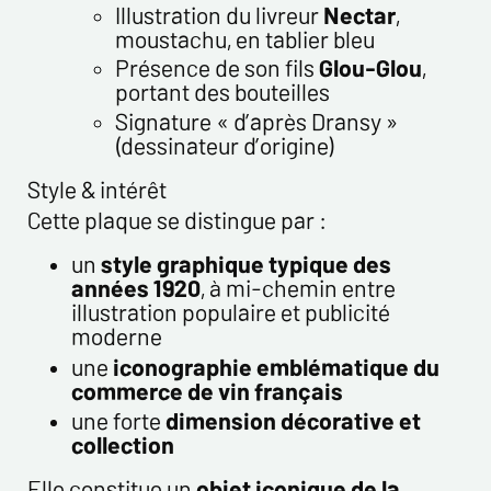
Illustration du livreur
Nectar
,
enregistrées dans un fichier informatisé par ESTAMPE
moustachu, en tablier bleu
MODERNE & SPORTIVE pour la gestion des achats et la gestion
Présence de son fils
Glou-Glou
,
de notre clientèle. Elles sont conservées pendant 3 ans et sont
portant des bouteilles
destinées au service commercial. Conformément à la loi «
Signature « d’après Dransy »
informatique et libertés », vous pouvez exercer votre droit
(dessinateur d’origine)
d'accès aux données vous concernant et les faire rectifier en
nous contactant. Nous vous informons de l’existence de la
Style & intérêt
liste d'opposition au démarchage téléphonique « Bloctel »,
sur laquelle vous pouvez vous inscrire ici :
Cette plaque se distingue par :
https://conso.bloctel.fr/
un
style graphique typique des
En cochant cette case, j'accepte que les
années 1920
, à mi-chemin entre
informations saisies dans ce formulaire soient
illustration populaire et publicité
utilisées pour me contacter dans le cadre de cet
moderne
échange commercial.
une
iconographie emblématique du
En cochant cette case, j'accepte de recevoir des
commerce de vin français
Lettres d'information de votre part concernant
une forte
dimension décorative et
votre activités.
collection
* champs obligatoires
Elle constitue un
objet iconique de la