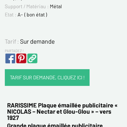
Support / Matériau :
Métal
Etat :
A- ( bon état )
Tarif :
Sur demande
PARTAGEZ !
TARIF SUR DEMANDE, CLIQUEZ ICI !
VOS COORDONNÉES :
Nom*
RARISSIME Plaque émaillée publicitaire «
NICOLAS – Nectar et Glou-Glou » – vers
1927
Prénom*
Grande plaque émaillée publicitaire