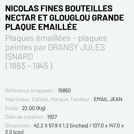
NICOLAS FINES BOUTEILLES
NECTAR ET GLOUGLOU GRANDE
PLAQUE EMAILLÉE
Plaques émaillées - plaques
peintes par DRANSY JULES
ISNARD
( 1883 - 1945 )
Référence à rappeler :
15850
Imprimeur, Edition, Marque, Fondeur :
EMAIL JEAN
Poids :
22.00 (Kg)
Date de création :
1927
Dimension :
42.2 X 57.9 X 1.2 (inches) / 107.0 x 147.0 x
3.0 (cm)