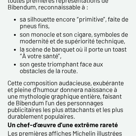
toutes premières représentations de
Lettres d'information de votre part concernant
Bibendum, reconnaissable à :
votre activités.
sa silhouette encore “primitive”, faite de
* champs obligatoires
pneus fins,
son monocle et son cigare, symboles de
Envoyer
modernité et de supériorité technique,
la scène de banquet où il porte un toast
“À votre santé”,
son geste triomphant face aux
obstacles de la route.
Cette composition audacieuse, exubérante
et pleine d’humour donnera naissance à
une mythologie graphique entière, faisant
de Bibendum l’un des personnages
publicitaires les plus attachants et les plus
durablement populaires.
Un chef-d’œuvre d’une extrême rareté
Les premières affiches Michelin illustrées