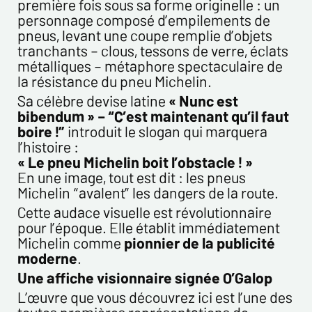
première fois sous sa forme originelle : un
personnage composé d’empilements de
pneus, levant une coupe remplie d’objets
Politique de confidentialité :
tranchants – clous, tessons de verre, éclats
Les informations recueillies sur ce formulaire sont
métalliques – métaphore spectaculaire de
enregistrées dans un fichier informatisé par ESTAMPE
la résistance du pneu Michelin.
MODERNE & SPORTIVE pour la gestion des achats et la gestion
Sa célèbre devise latine
« Nunc est
de notre clientèle. Elles sont conservées pendant 3 ans et sont
bibendum » – “C’est maintenant qu’il faut
destinées au service commercial. Conformément à la loi «
boire !”
introduit le slogan qui marquera
informatique et libertés », vous pouvez exercer votre droit
l’histoire :
d'accès aux données vous concernant et les faire rectifier en
« Le pneu Michelin boit l’obstacle ! »
nous contactant. Nous vous informons de l’existence de la
En une image, tout est dit : les pneus
liste d'opposition au démarchage téléphonique « Bloctel »,
Michelin “avalent” les dangers de la route.
sur laquelle vous pouvez vous inscrire ici :
Cette audace visuelle est révolutionnaire
https://conso.bloctel.fr/
pour l’époque. Elle établit immédiatement
En cochant cette case, j'accepte que les
Michelin comme
pionnier de la publicité
informations saisies dans ce formulaire soient
moderne
.
utilisées pour me contacter dans le cadre de cet
Une affiche visionnaire signée O’Galop
échange commercial.
L’œuvre que vous découvrez ici est l’une des
En cochant cette case, j'accepte de recevoir des