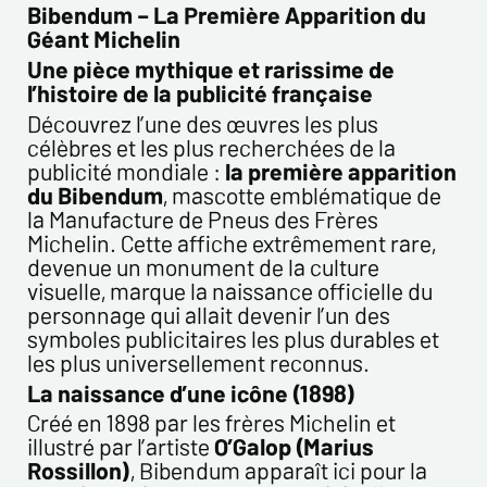
Nom*
Bibendum – La Première Apparition du
Géant Michelin
Une pièce mythique et rarissime de
Prénom*
l’histoire de la publicité française
Découvrez l’une des œuvres les plus
Email*
célèbres et les plus recherchées de la
publicité mondiale :
la première apparition
du Bibendum
, mascotte emblématique de
Confirmez votre Email*
la Manufacture de Pneus des Frères
Michelin. Cette affiche extrêmement rare,
devenue un monument de la culture
Tél.
visuelle, marque la naissance officielle du
personnage qui allait devenir l’un des
symboles publicitaires les plus durables et
les plus universellement reconnus.
Remarques
La naissance d’une icône (1898)
Créé en 1898 par les frères Michelin et
illustré par l’artiste
O’Galop (Marius
Rossillon)
, Bibendum apparaît ici pour la