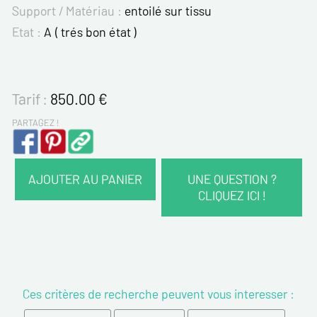
Support / Matériau :
entoilé sur tissu
Etat :
A ( trés bon état )
Tarif :
850.00
€
PARTAGEZ !
AJOUTER AU PANIER
UNE QUESTION ?
CLIQUEZ ICI !
VOS COORDONNÉES :
Nom*
Ces critères de recherche peuvent vous interesser :
Prénom*