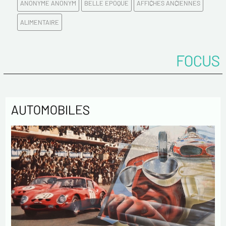
ANONYME ANONYM
BELLE EPOQUE
AFFICHES ANCIENNES
Email*
ALIMENTAIRE
Confirmez votre Email*
FOCUS
Tél.
AUTOMOBILES
Remarques
Politique de confidentialité :
Les informations recueillies sur ce formulaire sont