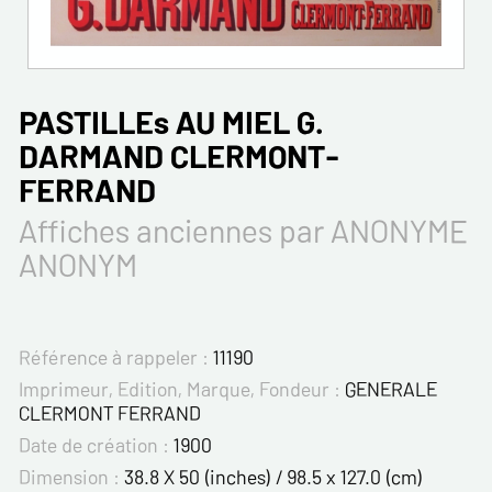
PASTILLEs AU MIEL G.
DARMAND CLERMONT-
FERRAND
Affiches anciennes par ANONYME
ANONYM
Référence à rappeler :
11190
Imprimeur, Edition, Marque, Fondeur :
GENERALE
CLERMONT FERRAND
Date de création :
1900
Dimension :
38.8 X 50 (inches) / 98.5 x 127.0 (cm)