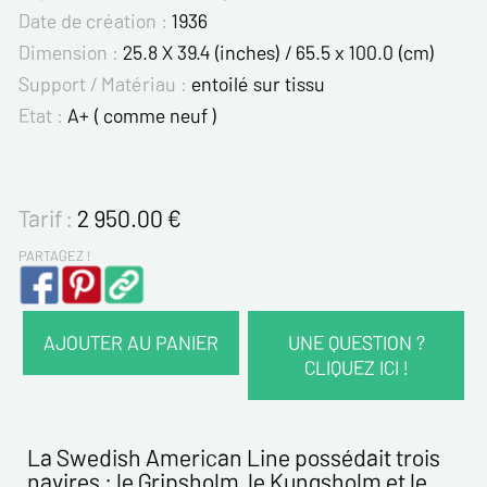
Date de création :
1936
Dimension :
25.8 X 39.4 (inches) / 65.5 x 100.0 (cm)
Support / Matériau :
entoilé sur tissu
Etat :
A+ ( comme neuf )
Tarif :
2 950.00
€
PARTAGEZ !
AJOUTER AU PANIER
UNE QUESTION ?
CLIQUEZ ICI !
VOS COORDONNÉES :
Nom*
La Swedish American Line possédait trois
navires : le Gripsholm, le Kungsholm et le