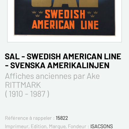
SAL - SWEDISH AMERICAN LINE
- SVENSKA AMERIKALINJEN
Affiches anciennes par Ake
RITTMARK
( 1910 - 1987 )
Référence à rappeler :
15822
Imprimeur, Edition, Marque, Fondeur :
ISACSONS