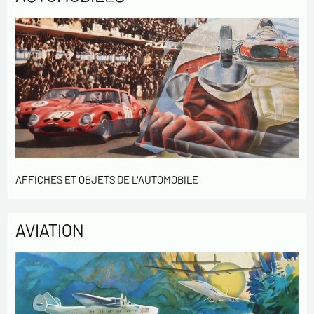
Politique de confidentialité :
Les informations recueillies sur ce formulaire sont
enregistrées dans un fichier informatisé par ESTAMPE
MODERNE & SPORTIVE pour la gestion des achats et la gestion
de notre clientèle. Elles sont conservées pendant 3 ans et sont
destinées au service commercial. Conformément à la loi «
informatique et libertés », vous pouvez exercer votre droit
d'accès aux données vous concernant et les faire rectifier en
nous contactant. Nous vous informons de l’existence de la
liste d'opposition au démarchage téléphonique « Bloctel »,
sur laquelle vous pouvez vous inscrire ici :
AFFICHES ET OBJETS DE L'AUTOMOBILE
https://conso.bloctel.fr/
En cochant cette case, j'accepte que les
AVIATION
informations saisies dans ce formulaire soient
utilisées pour me contacter dans le cadre de cet
échange commercial.
En cochant cette case, j'accepte de recevoir des
Lettres d'information de votre part concernant
votre activités.