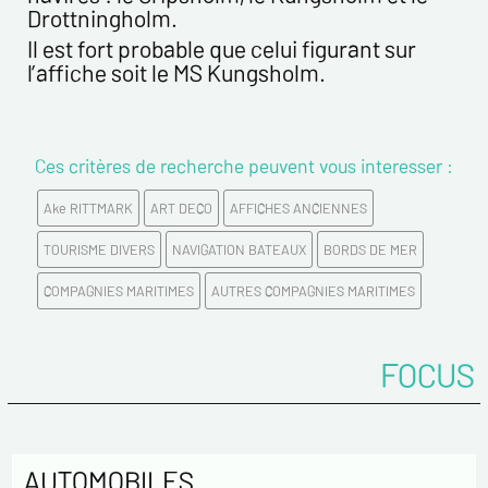
Drottningholm.
Prénom*
Il est fort probable que celui figurant sur
l’affiche soit le MS Kungsholm.
Email*
Ces critères de recherche peuvent vous interesser :
Confirmez votre Email*
Ake RITTMARK
ART DECO
AFFICHES ANCIENNES
Tél.
TOURISME DIVERS
NAVIGATION BATEAUX
BORDS DE MER
COMPAGNIES MARITIMES
AUTRES COMPAGNIES MARITIMES
Remarques
FOCUS
AUTOMOBILES