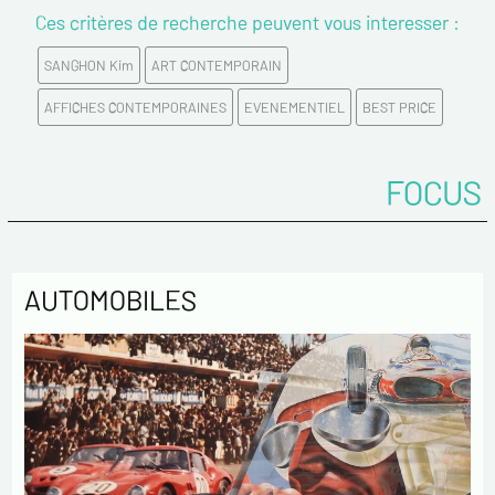
Ces critères de recherche peuvent vous interesser :
Prénom*
SANGHON Kim
ART CONTEMPORAIN
Email*
AFFICHES CONTEMPORAINES
EVENEMENTIEL
BEST PRICE
Confirmez votre Email*
FOCUS
Tél.
AUTOMOBILES
Remarques