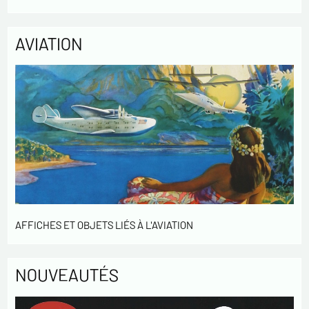
de notre clientèle. Elles sont conservées pendant 3 ans et sont
destinées au service commercial. Conformément à la loi «
informatique et libertés », vous pouvez exercer votre droit
AVIATION
d'accès aux données vous concernant et les faire rectifier en
nous contactant. Nous vous informons de l’existence de la
liste d'opposition au démarchage téléphonique « Bloctel »,
sur laquelle vous pouvez vous inscrire ici :
https://conso.bloctel.fr/
En cochant cette case, j'accepte que les
informations saisies dans ce formulaire soient
utilisées pour me contacter dans le cadre de cet
échange commercial.
En cochant cette case, j'accepte de recevoir des
Lettres d'information de votre part concernant
AFFICHES ET OBJETS LIÉS À L'AVIATION
votre activités.
* champs obligatoires
NOUVEAUTÉS
Envoyer