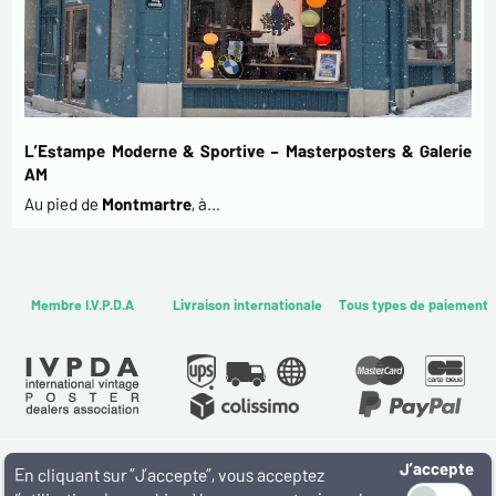
L’Estampe Moderne & Sportive – Masterposters & Galerie
AM
Au pied de
Montmartre
, à…
Membre I.V.P.D.A
Livraison internationale
Tous types de paiement
J’accepte
WWW.MASTERPOSTERS.COM
En cliquant sur ”J’accepte”, vous acceptez