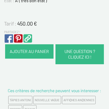
Etat :
A ( trés bon état )
Tarif :
450.00
€
PARTAGEZ !
AJOUTER AU PANIER
UNE QUESTION ?
CLIQUEZ ICI !
VOS COORDONNÉES :
Nom*
Ces critères de recherche peuvent vous interesser :
Prénom*
TÀPIES ANTONI
NOUVELLE VAGUE
AFFICHES ANCIENNES
Email*