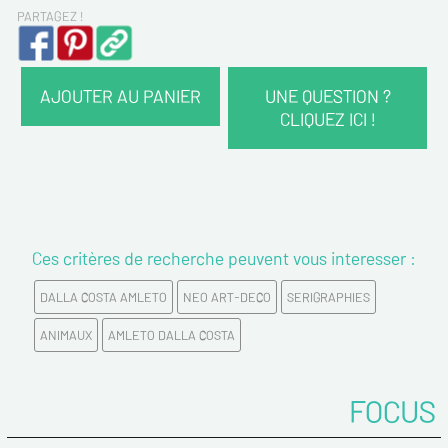
PARTAGEZ !
AJOUTER AU PANIER
UNE QUESTION ?
CLIQUEZ ICI !
VOS COORDONNÉES :
Nom*
Ces critères de recherche peuvent vous interesser :
Prénom*
DALLA COSTA AMLETO
NEO ART-DECO
SERIGRAPHIES
Email*
ANIMAUX
AMLETO DALLA COSTA
Confirmez votre Email*
FOCUS
Tél.