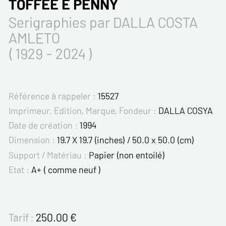
TOFFEE E PENNY
Serigraphies par DALLA COSTA
AMLETO
( 1929 - 2024 )
Référence à rappeler :
15527
Imprimeur, Edition, Marque, Fondeur :
DALLA COSYA
Date de création :
1994
Dimension :
19.7 X 19.7 (inches) / 50.0 x 50.0 (cm)
Support / Matériau :
Papier (non entoilé)
Etat :
A+ ( comme neuf )
Tarif :
250.00
€