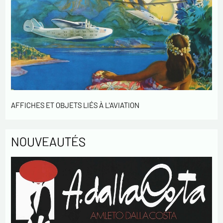
liste d'opposition au démarchage téléphonique « Bloctel »,
sur laquelle vous pouvez vous inscrire ici :
https://conso.bloctel.fr/
En cochant cette case, j'accepte que les
informations saisies dans ce formulaire soient
utilisées pour me contacter dans le cadre de cet
échange commercial.
En cochant cette case, j'accepte de recevoir des
Lettres d'information de votre part concernant
AFFICHES ET OBJETS LIÉS À L'AVIATION
votre activités.
* champs obligatoires
NOUVEAUTÉS
Envoyer