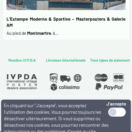
L’Estampe Moderne & Sportive – Masterposters & Galerie
AM
Au pied de
Montmartre
, à…
Membre I.V.P.D.A
Livraison internationale
Tous types de paiement
J’accepte
WWW.MASTERPOSTERS.COM
En cliquant sur ”J’accepte”, vous acceptez
By ESTAMPE MODERNE & SPORTIVE
l’utilisation des cookies. Vous pourrez toujours les
7 RUE MILTON - 16 RUE CHORON 75009 PARIS
désactiver ultérieurement. Si vous supprimez ou
(+33) (0)1 42 80 01 03
désactivez nos cookies, vous pourriez rencontrer des
interruptions ou des problèmes d’accès au site.