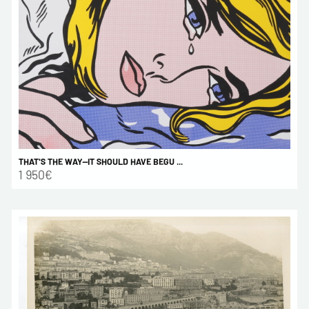
THAT'S THE WAY--IT SHOULD HAVE BEGU ...
1 950€