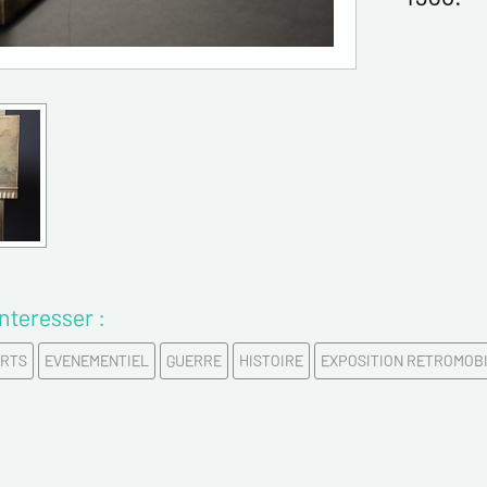
Email*
Confirme
Tél.
Remarqu
nteresser :
RTS
EVENEMENTIEL
GUERRE
HISTOIRE
EXPOSITION RETROMOBI