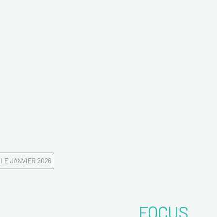
z votre Email*
es
LE JANVIER 2026
FOCUS