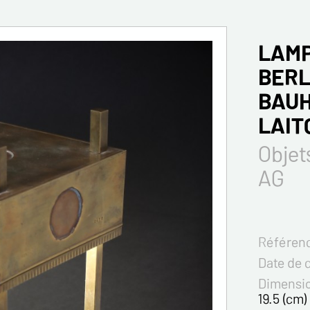
LAMP
BERL
BAUH
LAIT
Objet
AG
Référenc
Date de 
Dimensi
19.5 (cm)