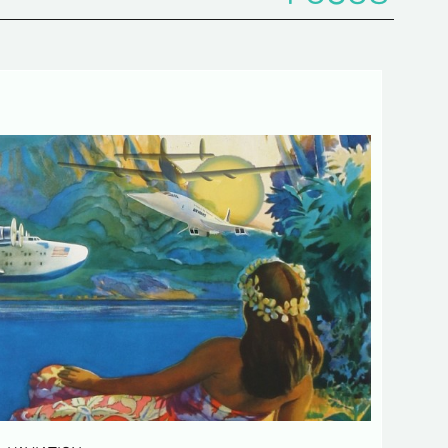
 de confidentialité :
mations recueillies sur ce formulaire sont
ées dans un fichier informatisé par ESTAMPE
 SPORTIVE pour la gestion des achats et la
e notre clientèle. Elles sont conservées pendant
sont destinées au service commercial.
ent à la loi « informatique et libertés », vous
ercer votre droit d'accès aux données vous
t et les faire rectifier en nous contactant. Nous
mons de l’existence de la liste d'opposition au
e téléphonique « Bloctel », sur laquelle vous
s inscrire ici :
https://conso.bloctel.fr/
ochant cette case, j'accepte que les
rmations saisies dans ce formulaire soient
es pour me contacter dans le cadre de cet
e commercial.
ochant cette case, j'accepte de recevoir
ettres d'information de votre part
ant votre activités.