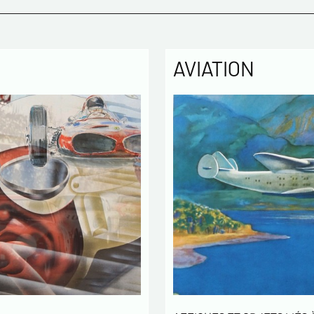
Politique
Les infor
enregistr
MODERNE &
AVIATION
gestion d
3 ans et 
Conformém
pouvez ex
concernan
vous infor
démarchag
pouvez vou
En c
info
utilisé
échang
En c
des L
concern