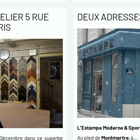
ELIER 5 RUE
DEUX ADRESSES
RIS
L’Estampe Moderne & Sport
Au pied de
Montmartre
, à…
t Décembre dans ce superbe