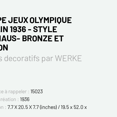
E JEUX OLYMPIQUE
IN 1936 - STYLE
AUS- BRONZE ET
ON
s decoratifs par WERKE
e à rappeler :
15023
création :
1936
on :
7.7 X 20.5 X 7.7 (inches) / 19.5 x 52.0 x