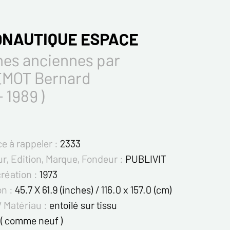
NAUTIQUE ESPACE
hes anciennes par
EMOT Bernard
 - 1989 )
e à rappeler :
2333
r, Edition, Marque, Fondeur :
PUBLIVIT
création :
1973
on :
45.7 X 61.9 (inches) / 116.0 x 157.0 (cm)
/ Matériau :
entoilé sur tissu
( comme neuf )