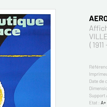
AERO
Affic
VILL
( 1911
Référenc
Imprimeu
Date de 
Dimensi
Support 
Etat :
A+ 