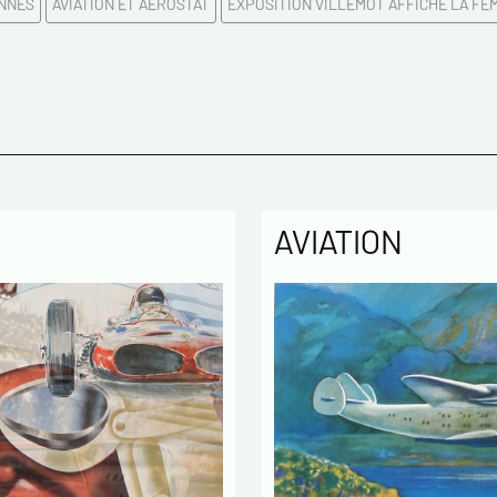
ENNES
AVIATION ET AEROSTAT
EXPOSITION VILLEMOT AFFICHE LA FE
Confirme
Tél.
AVIATION
Remarqu
Politique
Les infor
enregistr