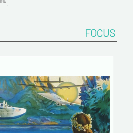
MME
z votre Email*
FOCUS
es
 de confidentialité :
mations recueillies sur ce formulaire sont
ées dans un fichier informatisé par ESTAMPE