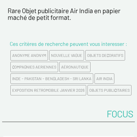
Nom*
Rare Objet publicitaire Air India en papier
maché de petit format.
Prénom*
Ces critères de recherche peuvent vous interesser :
Email*
ANONYME ANONYM
NOUVELLE VAGUE
OBJETS DECORATIFS
Confirmez votre Email*
COMPAGNIES AERIENNES
AÉRONAUTIQUE
INDE - PAKISTAN - BENGLADESH - SRI LANKA
AIR INDIA
Tél.
EXPOSITION RETROMOBILE JANVIER 2026
OBJETS PUBLICITAIRES
Remarques
FOCUS