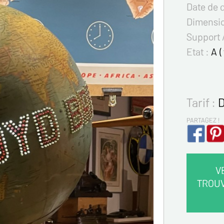
Date de 
Dimensi
Support 
Etat :
A (
Tarif :
D
PARTAGEZ !
V
TROU