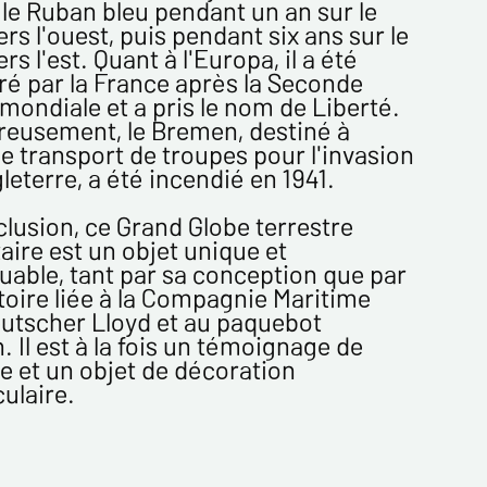
es pour me contacter dans le cadre de cet
le Ruban bleu pendant un an sur le
e commercial.
ers l'ouest, puis pendant six ans sur le
ochant cette case, j'accepte de recevoir
ers l'est. Quant à l'Europa, il a été
ettres d'information de votre part
é par la France après la Seconde
ant votre activités.
mondiale et a pris le nom de Liberté.
eusement, le Bremen, destiné à
 obligatoires
de transport de troupes pour l'invasion
gleterre, a été incendié en 1941.
Envoyer
lusion, ce Grand Globe terrestre
taire est un objet unique et
able, tant par sa conception que par
toire liée à la Compagnie Maritime
utscher Lloyd et au paquebot
 Il est à la fois un témoignage de
e et un objet de décoration
ulaire.