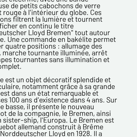
se de petits cabochons de verre
t rouge à l'intérieur du globe. Ces
ns filtrent la lumière et tournent
ficher en continu le titre
eutscher Lloyd Bremen" tout autour
 de confidentialité :
be. Une commande en bakélite permet
er quatre positions : allumage des
mations recueillies sur ce formulaire sont
 marche tournante illuminée, arrêt
ées dans un fichier informatisé par ESTAMPE
pes tournantes sans illumination et
 SPORTIVE pour la gestion des achats et la
omplet.
e notre clientèle. Elles sont conservées pendant
sont destinées au service commercial.
e est un objet décoratif splendide et
ent à la loi « informatique et libertés », vous
ulaire, notamment grâce à sa grande
ercer votre droit d'accès aux données vous
 Il est dans un état remarquable et
t et les faire rectifier en nous contactant. Nous
ses 100 ans d'existence dans 4 ans. Sur
mons de l’existence de la liste d'opposition au
ie basse, il présente le nouveau
e téléphonique « Bloctel », sur laquelle vous
t de la compagnie, le Bremen, ainsi
s inscrire ici :
https://conso.bloctel.fr/
 sister-ship, l'Europa. Le Bremen est
ochant cette case, j'accepte que les
uebot allemand construit à Brême
rmations saisies dans ce formulaire soient
 Norddeutscher Lloyd en 1928. Il a