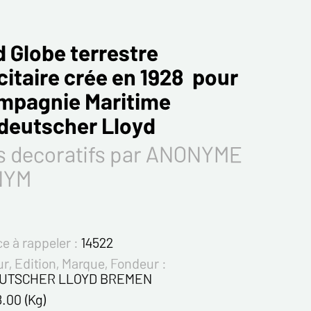
 Globe terrestre
citaire crée en 1928 pour
ompagnie Maritime
deutscher Lloyd
s decoratifs par ANONYME
NYM
e à rappeler :
14522
r, Edition, Marque, Fondeur :
UTSCHER LLOYD BREMEN
8.00 (Kg)