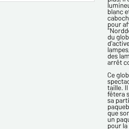
lumineu
blanc e
cabocho
pour af
"Nordd
Politique
du glo
d'activ
Les infor
lampes,
enregistr
des lam
MODERNE &
arrêt c
gestion d
3 ans et 
Ce glob
Conformém
spectac
pouvez ex
taille.
concernan
fêtera 
vous infor
sa part
démarchag
paquebo
pouvez vou
que son
En c
un paq
info
pour la