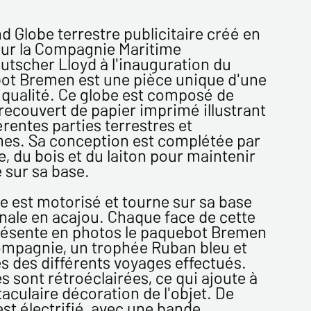
COORDONNÉES :
d Globe terrestre publicitaire créé en
our la Compagnie Maritime
tscher Lloyd à l'inauguration du
ot Bremen est une pièce unique d'une
*
qualité. Ce globe est composé de
recouvert de papier imprimé illustrant
férentes parties terrestres et
es. Sa conception est complétée par
e, du bois et du laiton pour maintenir
e sur sa base.
z votre Email*
e est motorisé et tourne sur sa base
ale en acajou. Chaque face de cette
résente en photos le paquebot Bremen
ompagnie, un trophée Ruban bleu et
s des différents voyages effectués.
es
s sont rétroéclairées, ce qui ajoute à
taculaire décoration de l'objet. De
 est électrifié, avec une bande