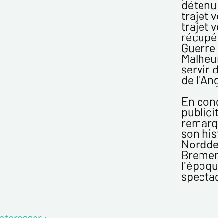
utilisé
détenu 
échang
trajet v
En c
trajet v
des L
récupér
concern
Guerre 
Malheur
* champs
servir 
de l'An
En conc
publici
remarqu
son his
Nordde
Bremen.
l'époqu
spectac
nteresser :