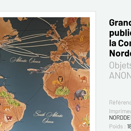
Grand
publi
la C
Nord
Objet
ANO
Référenc
Imprimeu
NORDDE
Poids :
1